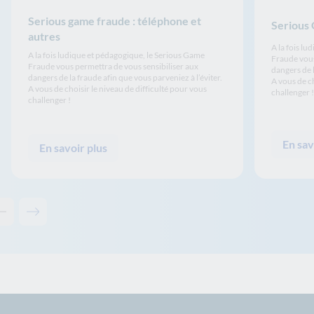
Serious game fraude : téléphone et
Serious
autres
A la fois l
A la fois ludique et pédagogique, le Serious Game
Fraude vous
Fraude vous permettra de vous sensibiliser aux
dangers de l
dangers de la fraude afin que vous parveniez à l’éviter.
A vous de ch
A vous de choisir le niveau de difficulté pour vous
challenger 
challenger !
En sav
En savoir plus
Contenu précédent - Ceci pourrait aussi vous intéresser
Contenu suivant - Ceci pourrait aussi vous intéresser