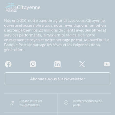
Citoyenne
Née en 2006, notre banque a grandi avec vous. Citoyenne,
ouverte et accessible à tous, nous revendiquons l’ambition
d’accompagner nos 20 millions de clients avec des offres et
services performants, la modernité radicale de notre
engagement citoyen et notre héritage postal. Aujourd’hui La
Banque Postale partage les rêves et les exigences de sa
génération.
Facebook - La Banque Postale
Instagram - La Banque Postale
Linkedin - La Banque Postale
X - La Banque Postal
YouTub
Abonnez-vous à la Newsletter
Espace sourds et
Recherche bureau de
malentendants
poste