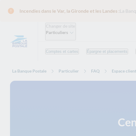
Incendies dans le Var, la Gironde et les Landes :
La Banq
Changer de site
Particuliers
Comptes et cartes
Épargne et placements
La Banque Postale
Particulier
FAQ
Espace clien
Cen