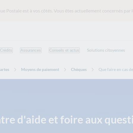
ue Postale est
à vos côtés. Vous êtes actuellement concernés par l
Solutions citoyennes
Crédits
Assurances
Conseils et actus
artes
Moyens de paiement
Chèques
Que faire en cas d
tre d'aide et foire aux quest