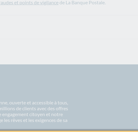
audes et points de vigilance
de La Banque Postale.
ne, ouverte et accessible à tous,
lions de clients avec des offres
re engagement citoyen et notre
 les rêves et les exigences de sa