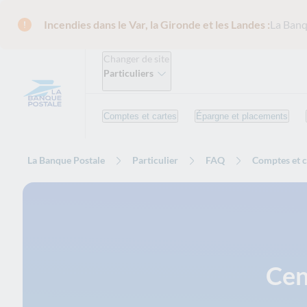
Incendies dans le Var, la Gironde et les Landes :
La Banq
Changer de site
Particuliers
Comptes et cartes
Épargne et placements
La Banque Postale
Particulier
FAQ
Comptes et c
Cen