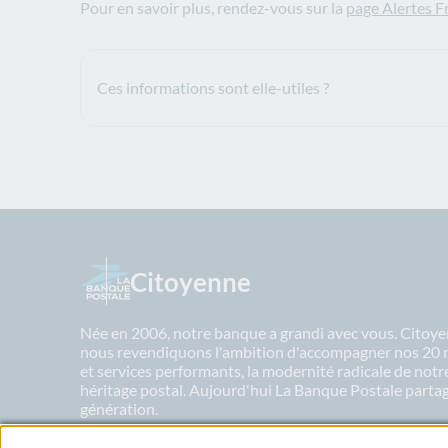
Pour en savoir plus, rendez-vous sur la
page Alertes Fr
Ces informations sont elle-utiles ?
Citoyenne
Née en 2006, notre banque a grandi avec vous. Citoyen
nous revendiquons l'ambition d'accompagner nos 20 mil
et services performants, la modernité radicale de not
héritage postal. Aujourd'hui La Banque Postale partage
génération.