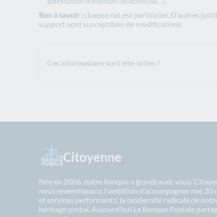
attestation d’élection de domicile…).
Bon à savoir :
chaque cas est particulier. D'autres just
support sont susceptibles de modifications.
Ces informations sont elle-utiles ?
Citoyenne
Née en 2006, notre banque a grandi avec vous. Citoyen
nous revendiquons l'ambition d'accompagner nos 20 mil
et services performants, la modernité radicale de not
héritage postal. Aujourd'hui La Banque Postale partage