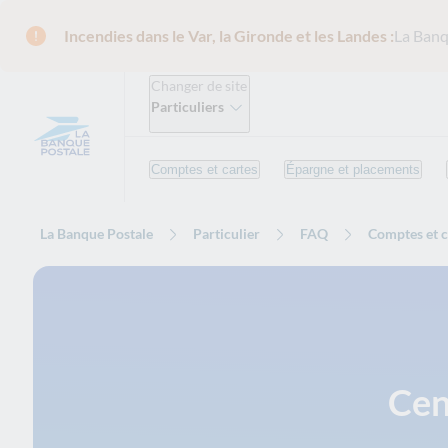
Incendies dans le Var, la Gironde et les Landes :
La Banq
Changer de site
Particuliers
Comptes et cartes
Épargne et placements
La Banque Postale
Particulier
FAQ
Comptes et c
Cen