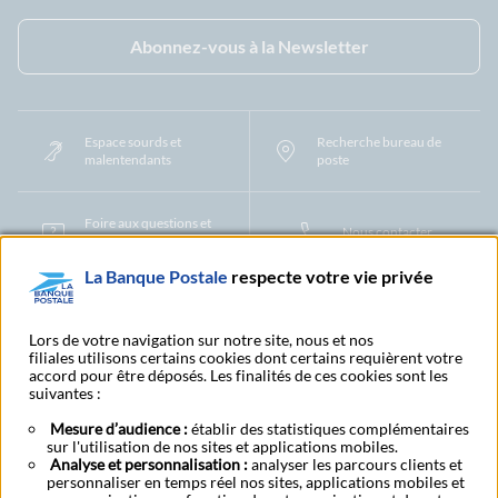
Facebook - La Banque Postale
Instagram - La Banque Postale
Linkedin - La Banque Postale
X - La Banque Postal
YouTub
Abonnez-vous à la Newsletter
Espace sourds et
Recherche bureau de
malentendants
poste
Foire aux questions et
Nous contacter
centre d'aide
La Banque Postale
respecte votre vie privée
Mentions légales
Tarifs bancaires
Convention de compte
Protection des Données à Caractère Personnel
Filiales et partenaires
Lors de votre navigation sur notre site, nous et nos
filiales utilisons certains cookies dont certains requièrent votre
Cookies
Gestion des cookies
Actualiser vos informations
accord pour être déposés. Les finalités de ces cookies sont les
Contestation et réclamation
Coordonnées Centres Financiers
suivantes :
Recherche bureau de poste
Assistance technique
Alertes fraudes et points de vigilance
Actualités réglementaires
CGU
Mesure d’audience :
établir des statistiques complémentaires
sur l'utilisation de nos sites et applications mobiles.
Aide navigateur et systèmes d'exploitation
Analyse et personnalisation :
analyser les parcours clients et
Vider le cache de votre navigateur
Lexique
Aide et accessibilité
personnaliser en temps réel nos sites, applications mobiles et
Accessibilité – Partiellement conforme
Espace candidature