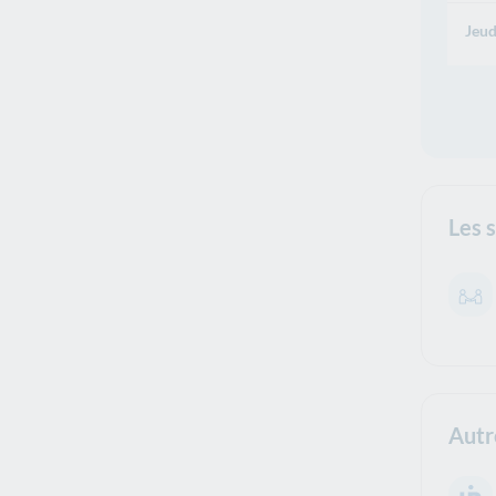
Jeud
Les 
Autr