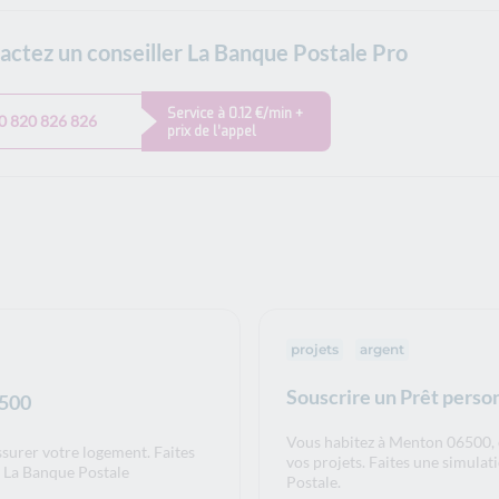
actez un conseiller La Banque Postale Pro
Service à 0.12 €/min +
0 820 826 826
prix de l’appel
projets
argent
Souscrire un Prêt perso
6500
Vous habitez à Menton 06500, 
ssurer votre logement. Faites
vos projets. Faites une simula
r La Banque Postale
Postale.