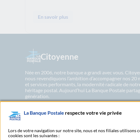
En savoir plus
Citoyenne
Née en 2006, notre banque a grandi avec vous. Citoyen
nous revendiquons l’ambition d’accompagner nos 20 mil
et services performants, la modernité radicale de not
héritage postal. Aujourd’hui La Banque Postale partage
génération.
La Banque Postale
respecte votre vie privée
En savoir plus sur nos engagements
Lors de votre navigation sur notre site, nous et nos filiales utilisons
cookies sont les suivantes :