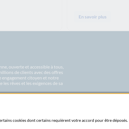
En savoir plus
ne, ouverte et accessible à tous,
lions de clients avec des offres
re engagement citoyen et notre
 les rêves et les exigences de sa
 certains cookies dont certains requièrent votre accord pour être déposés. 