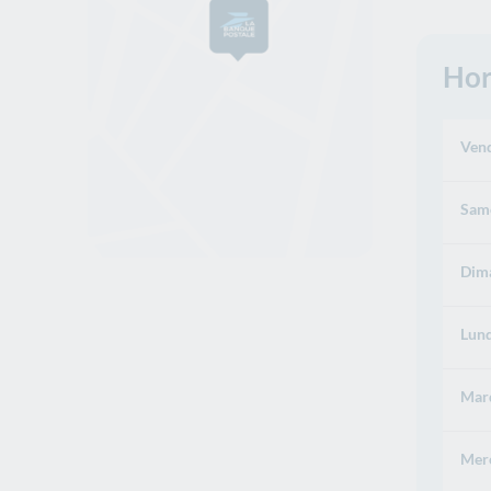
Hor
Vend
Same
Dima
Lund
Mard
Merc