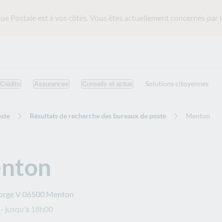
ue Postale est
à vos côtés. Vous êtes actuellement concernés par l
Solutions citoyennes
Crédits
Assurances
Conseils et actus
ste
Résultats de recherche des bureaux de poste
Menton
nton
orge V
06500
Menton
- jusqu'à 18h00