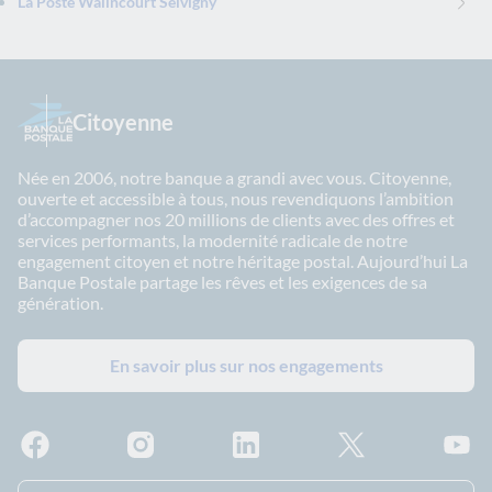
La Poste Walincourt Selvigny
Citoyenne
Née en 2006, notre banque a grandi avec vous. Citoyenne,
ouverte et accessible à tous, nous revendiquons l’ambition
d’accompagner nos 20 millions de clients avec des offres et
services performants, la modernité radicale de notre
engagement citoyen et notre héritage postal. Aujourd’hui La
Banque Postale partage les rêves et les exigences de sa
génération.
En savoir plus sur nos engagements
Facebook - La Banque Postale
Instagram - La Banque Postale
Linkedin - La Banque Postale
X - La Banque Postal
YouTub