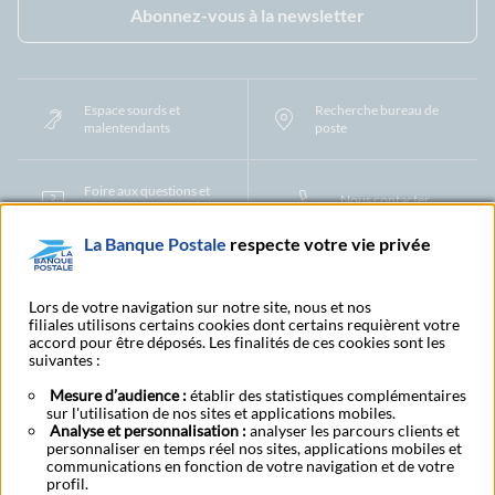
Abonnez-vous à la newsletter
Espace sourds et
Recherche bureau de
malentendants
poste
Foire aux questions et
Nous contacter
centre d'aide
La Banque Postale
respecte votre vie privée
Mentions légales
Tarifs bancaires
Convention de compte
Protection des Données à Caractère Personnel
Filiales et partenaires
Lors de votre navigation sur notre site, nous et nos
filiales utilisons certains cookies dont certains requièrent votre
Cookies
Gestion des cookies
Actualiser vos informations
accord pour être déposés. Les finalités de ces cookies sont les
Contestation et réclamation
Coordonnées Centres Financiers
suivantes :
Recherche bureau de poste
Assistance technique
Alertes fraudes et points de vigilance
Actualités réglementaires
CGU
Mesure d’audience :
établir des statistiques complémentaires
sur l'utilisation de nos sites et applications mobiles.
Aide navigateur et systèmes d'exploitation
Analyse et personnalisation :
analyser les parcours clients et
Vider le cache de votre navigateur
Lexique
Aide et accessibilité
personnaliser en temps réel nos sites, applications mobiles et
Accessibilité – Partiellement conforme
Espace candidature
communications en fonction de votre navigation et de votre
BFI - Banque de Financement et d'Investissement
profil.