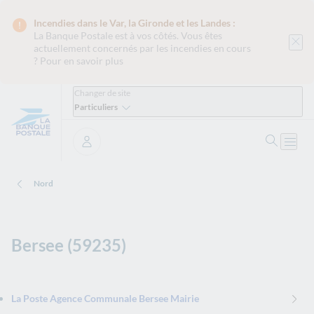
Incendies dans le Var, la Gironde et les Landes :
La Banque Postale est
à vos côtés. Vous êtes
actuellement concernés par les incendies en cours
?
Pour en savoir plus
Changer de site
Particuliers
Ouvrir 
Ouvri
Se connecter
Nord
Bersee (59235)
La Poste Agence Communale Bersee Mairie