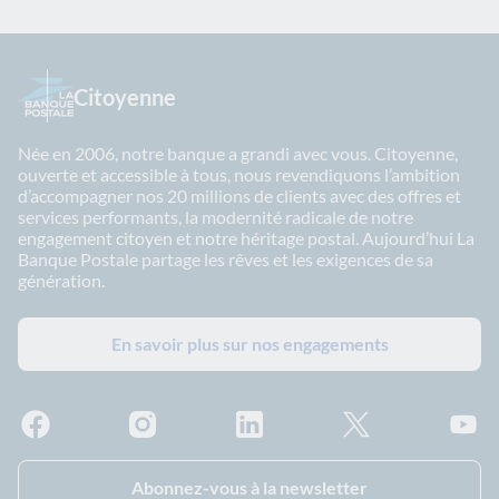
Citoyenne
Née en 2006, notre banque a grandi avec vous. Citoyenne,
ouverte et accessible à tous, nous revendiquons l’ambition
d’accompagner nos 20 millions de clients avec des offres et
services performants, la modernité radicale de notre
engagement citoyen et notre héritage postal. Aujourd’hui La
Banque Postale partage les rêves et les exigences de sa
génération.
En savoir plus sur nos engagements
Facebook - La Banque Postale
Instagram - La Banque Postale
Linkedin - La Banque Postale
X - La Banque Postal
YouTub
Abonnez-vous à la newsletter