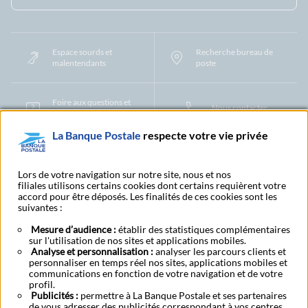
Espace sourds et
Recherche bureau de
malentendants
poste
Foire aux questions et
Nous contacter
centre d'aide
La Banque Postale
respecte votre vie privée
Mentions légales
Tarifs bancaires
Convention de compte
Protection des Données à Caractère Personnel
Filiales et partenaires
Lors de votre navigation sur notre site, nous et nos
filiales utilisons certains cookies dont certains requièrent votre
Cookies
Gestion des cookies
Actualiser vos informations
accord pour être déposés. Les finalités de ces cookies sont les
Contestation et réclamation
Coordonnées Centres Financiers
suivantes :
Recherche bureau de poste
Assistance technique
Alertes fraudes et points de vigilance
Actualités réglementaires
CGU
Mesure d’audience :
établir des statistiques complémentaires
sur l'utilisation de nos sites et applications mobiles.
Aide navigateur et systèmes d'exploitation
Analyse et personnalisation :
analyser les parcours clients et
Vider le cache de votre navigateur
Lexique
Aide et accessibilité
personnaliser en temps réel nos sites, applications mobiles et
Accessibilité – Partiellement conforme
Espace candidature
communications en fonction de votre navigation et de votre
BFI - Banque de Financement et d'Investissement
profil.
Publicités :
Le fonds de garantie des dépôts et de résolution
permettre à La Banque Postale et ses partenaires
Résilier
Rétractation
de vous adresser des publicités correspondant à vos centres