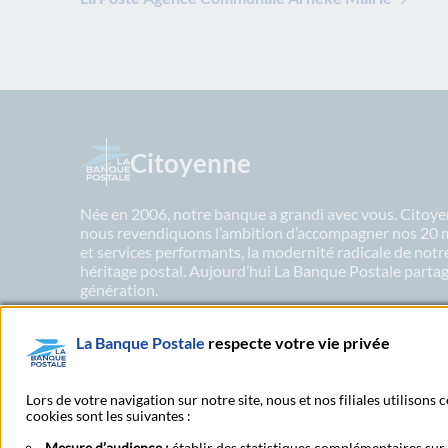
Citoyenne
Née en 2006, notre banque a grandi avec vous. Citoyen
nous revendiquons l’ambition d’accompagner nos 20 mil
et services performants, la modernité radicale de not
héritage postal. Aujourd’hui La Banque Postale partage
génération.
La Banque Postale
respecte votre vie privée
En savoir plus sur nos engagements
Lors de votre navigation sur notre site, nous et nos filiales utilisons
cookies sont les suivantes :
Mesure d’audience :
établir des statistiques complémentaires sur l