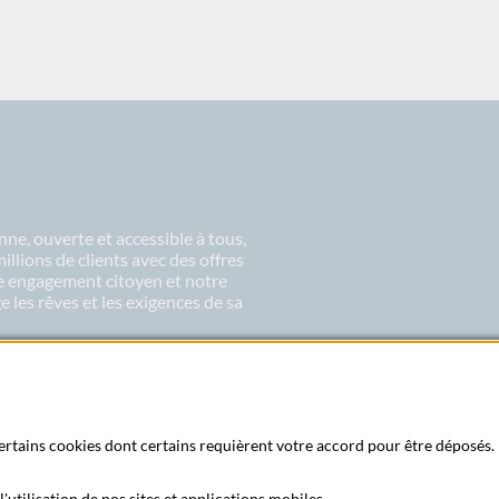
ne, ouverte et accessible à tous,
lions de clients avec des offres
re engagement citoyen et notre
 les rêves et les exigences de sa
 certains cookies dont certains requièrent votre accord pour être déposés. 
'utilisation de nos sites et applications mobiles.