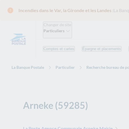
Incendies dans le Var, la Gironde et les Landes :
La Banq
Changer de site
Particuliers
Comptes et cartes
Épargne et placements
La Banque Postale
Particulier
Recherche bureau de po
Arneke (59285)
La Poste Agence Communale Arneke Mairie