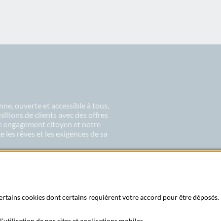
ne, ouverte et accessible à tous,
lions de clients avec des offres
re engagement citoyen et notre
 les rêves et les exigences de sa
 certains cookies dont certains requièrent votre accord pour être déposés. 
'utilisation de nos sites et applications mobiles.