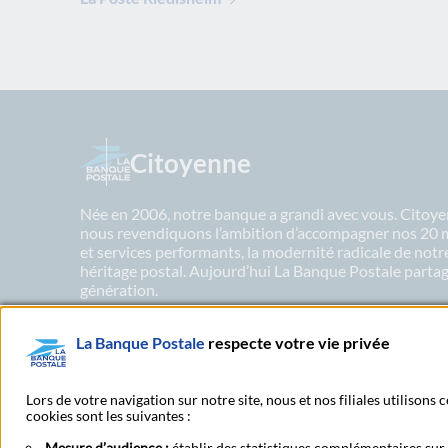
Citoyenne
Née en 2006, notre banque a grandi avec vous. Citoyen
nous revendiquons l’ambition d’accompagner nos 20 mil
et services performants, la modernité radicale de not
héritage postal. Aujourd’hui La Banque Postale partage
génération.
La Banque Postale
respecte votre vie privée
En savoir plus sur nos engagements
Lors de votre navigation sur notre site, nous et nos filiales utilisons
cookies sont les suivantes :
Mesure d’audience :
établir des statistiques complémentaires sur l