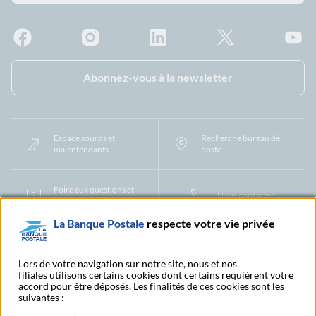
Facebook - La Banque Postale
Instagram - La Banque Postale
Linkedin - La Banque Postale
X - La Banque Postal
YouTub
Abonnez-vous à la newsletter
Espace sourds et
Recherche bureau de
malentendants
poste
Foire aux questions et
Nous contacter
centre d'aide
La Banque Postale
respecte votre vie privée
Mentions légales
Tarifs bancaires
Convention de compte
Protection des Données à Caractère Personnel
Filiales et partenaires
Lors de votre navigation sur notre site, nous et nos
filiales utilisons certains cookies dont certains requièrent votre
Cookies
Gestion des cookies
Actualiser vos informations
accord pour être déposés. Les finalités de ces cookies sont les
Contestation et réclamation
Coordonnées Centres Financiers
suivantes :
Recherche bureau de poste
Assistance technique