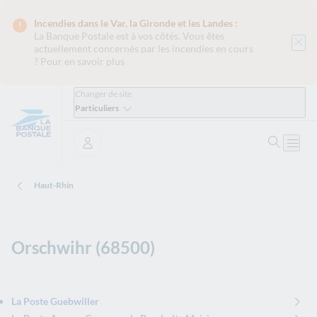
Incendies dans le Var, la Gironde et les Landes :
La Banque Postale est
à vos côtés. Vous êtes
actuellement concernés par les incendies en cours
?
Pour en savoir plus
Changer de site
Particuliers
Ouvrir 
Ouvri
Se connecter
Haut-Rhin
Orschwihr (68500)
La Poste Guebwiller