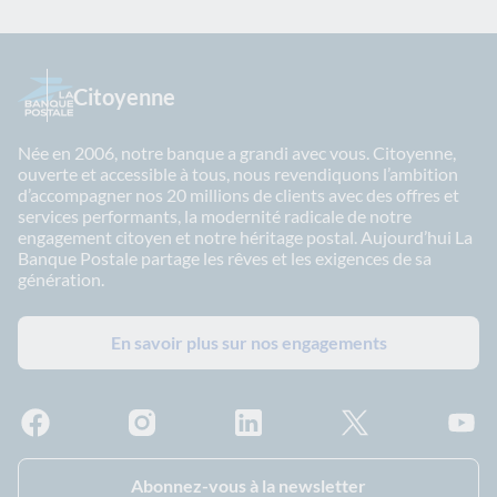
Citoyenne
Née en 2006, notre banque a grandi avec vous. Citoyenne,
ouverte et accessible à tous, nous revendiquons l’ambition
d’accompagner nos 20 millions de clients avec des offres et
services performants, la modernité radicale de notre
engagement citoyen et notre héritage postal. Aujourd’hui La
Banque Postale partage les rêves et les exigences de sa
génération.
En savoir plus sur nos engagements
Facebook - La Banque Postale
Instagram - La Banque Postale
Linkedin - La Banque Postale
X - La Banque Postal
YouTub
Abonnez-vous à la newsletter