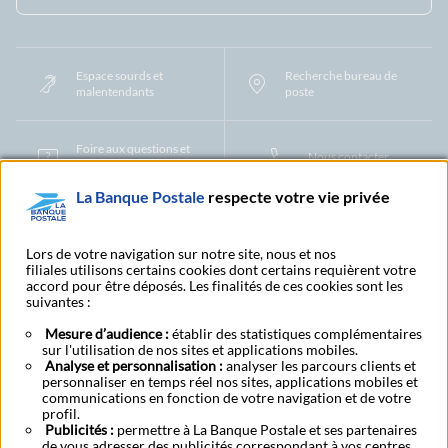
Espace sourds et
Recherche bureau de
malentendants
poste
Foire aux questions et
Nous contacter
centre d'aide
La Banque Postale
respecte votre vie privée
Mentions légales
Tarifs bancaires
Convention de compte
Protection des Données à Caractère Personnel
Filiales et partenaires
Lors de votre navigation sur notre site, nous et nos
filiales utilisons certains cookies dont certains requièrent votre
Cookies
Gestion des cookies
Actualiser vos informations
accord pour être déposés. Les finalités de ces cookies sont les
Contestation et réclamation
Coordonnées Centres Financiers
suivantes :
Recherche bureau de poste
Assistance technique
Alertes fraudes et points de vigilance
Actualités réglementaires
CGU
Mesure d’audience :
établir des statistiques complémentaires
sur l'utilisation de nos sites et applications mobiles.
Aide navigateur et systèmes d'exploitation
Analyse et personnalisation :
analyser les parcours clients et
Vider le cache de votre navigateur
Lexique
Aide et accessibilité
personnaliser en temps réel nos sites, applications mobiles et
Accessibilité – Partiellement conforme
Espace candidature
communications en fonction de votre navigation et de votre
BFI - Banque de Financement et d'Investissement
profil.
Publicités :
Le fonds de garantie des dépôts et de résolution
permettre à La Banque Postale et ses partenaires
Résilier
Rétractation
de vous adresser des publicités correspondant à vos centres