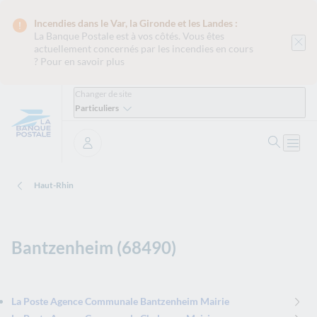
Incendies dans le Var, la Gironde et les Landes :
La Banque Postale est
à vos côtés. Vous êtes
actuellement concernés par les incendies en cours
?
Pour en savoir plus
Changer de site
Particuliers
Ouvrir 
Ouvri
Se connecter
Haut-Rhin
Bantzenheim (68490)
La Poste Agence Communale Bantzenheim Mairie