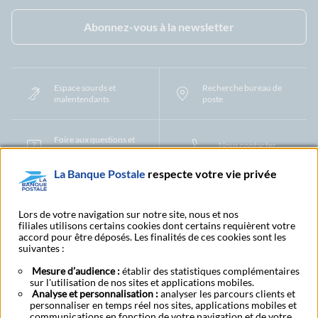
Facebook - La Banque Postale
Instagram - La Banque Postale
Linkedin - La Banque Postale
X - La Banque Postal
YouTub
Abonnez-vous à la newsletter
Espace sourds et
Recherche bureau de
malentendants
poste
Foire aux questions et
Nous contacter
centre d'aide
La Banque Postale
respecte votre vie privée
Mentions légales
Tarifs bancaires
Convention de compte
Protection des Données à Caractère Personnel
Filiales et partenaires
Lors de votre navigation sur notre site, nous et nos
filiales utilisons certains cookies dont certains requièrent votre
Cookies
Gestion des cookies
Actualiser vos informations
accord pour être déposés. Les finalités de ces cookies sont les
Contestation et réclamation
Coordonnées Centres Financiers
suivantes :
Recherche bureau de poste
Assistance technique
Alertes fraudes et points de vigilance
Actualités réglementaires
CGU
Mesure d’audience :
établir des statistiques complémentaires
sur l'utilisation de nos sites et applications mobiles.
Aide navigateur et systèmes d'exploitation
Analyse et personnalisation :
analyser les parcours clients et
Vider le cache de votre navigateur
Lexique
Aide et accessibilité
personnaliser en temps réel nos sites, applications mobiles et
Accessibilité – Partiellement conforme
Espace candidature
communications en fonction de votre navigation et de votre