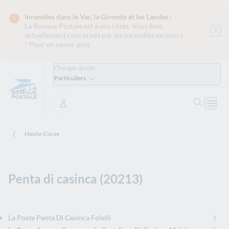
Incendies dans le Var, la Gironde et les Landes :
La Banque Postale est
à vos côtés. Vous êtes
actuellement concernés par les incendies en cours
?
Pour en savoir plus
Changer de site
Particuliers
Ouvrir 
Ouvri
Se connecter
Haute-Corse
Penta di casinca (20213)
La Poste Penta Di Casinca Folelli