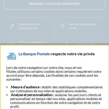
Abonnez-vous à la newsletter
Espace sourds et
Recherche bureau de
malentendants
poste
Foire aux questions et
Nous contacter
centre d'aide
La Banque Postale
respecte votre vie privée
Mentions légales
Tarifs bancaires
Convention de compte
Protection des Données à Caractère Personnel
Filiales et partenaires
Lors de votre navigation sur notre site, nous et nos
filiales utilisons certains cookies dont certains requièrent votre
Cookies
Gestion des cookies
Actualiser vos informations
accord pour être déposés. Les finalités de ces cookies sont les
Contestation et réclamation
Coordonnées Centres Financiers
suivantes :
Recherche bureau de poste
Assistance technique
Alertes fraudes et points de vigilance
Actualités réglementaires
CGU
Mesure d’audience :
établir des statistiques complémentaires
sur l'utilisation de nos sites et applications mobiles.
Aide navigateur et systèmes d'exploitation
Analyse et personnalisation :
analyser les parcours clients et
Vider le cache de votre navigateur
Lexique
Aide et accessibilité
personnaliser en temps réel nos sites, applications mobiles et
Accessibilité – Partiellement conforme
Espace candidature
communications en fonction de votre navigation et de votre
BFI - Banque de Financement et d'Investissement
profil.