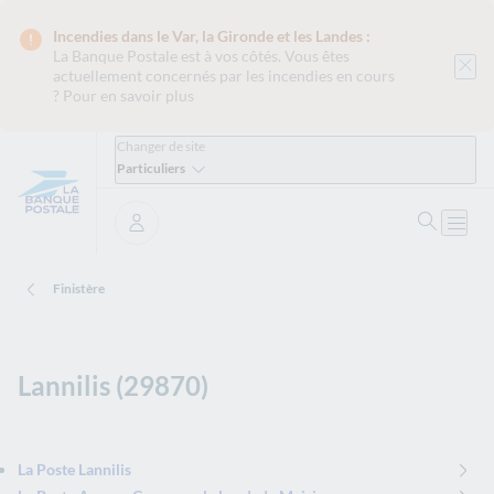
Incendies dans le Var, la Gironde et les Landes :
La Banque Postale est
à vos côtés. Vous êtes
actuellement concernés par les incendies en cours
?
Pour en savoir plus
Changer de site
Particuliers
Ouvrir 
Ouvri
Se connecter
Finistère
Lannilis (29870)
La Poste Lannilis