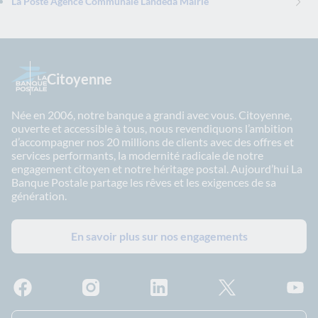
La Poste Agence Communale Landeda Mairie
Citoyenne
Née en 2006, notre banque a grandi avec vous. Citoyenne,
ouverte et accessible à tous, nous revendiquons l’ambition
d’accompagner nos 20 millions de clients avec des offres et
services performants, la modernité radicale de notre
engagement citoyen et notre héritage postal. Aujourd’hui La
Banque Postale partage les rêves et les exigences de sa
génération.
En savoir plus sur nos engagements
Facebook - La Banque Postale
Instagram - La Banque Postale
Linkedin - La Banque Postale
X - La Banque Postal
YouTub