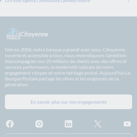
La Poste Agence Communale Landeda Mairie
Citoyenne
Née en 2006, notre banque a grandi avec vous. Citoyenne,
ouverte et accessible à tous, nous revendiquons l’ambition
d’accompagner nos 20 millions de clients avec des offres et
services performants, la modernité radicale de notre
engagement citoyen et notre héritage postal. Aujourd’hui La
Banque Postale partage les rêves et les exigences de sa
génération.
En savoir plus sur nos engagements
Facebook - La Banque Postale
Instagram - La Banque Postale
Linkedin - La Banque Postale
X - La Banque Postal
YouTub