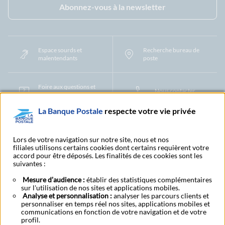
Abonnez-vous à la newsletter
Espace sourds et
Recherche bureau de
malentendants
poste
Foire aux questions et
Nous contacter
centre d'aide
La Banque Postale
respecte votre vie privée
Mentions légales
Tarifs bancaires
Convention de compte
Protection des Données à Caractère Personnel
Filiales et partenaires
Lors de votre navigation sur notre site, nous et nos
filiales utilisons certains cookies dont certains requièrent votre
Cookies
Gestion des cookies
Actualiser vos informations
accord pour être déposés. Les finalités de ces cookies sont les
Contestation et réclamation
Coordonnées Centres Financiers
suivantes :
Recherche bureau de poste
Assistance technique
Alertes fraudes et points de vigilance
Actualités réglementaires
CGU
Mesure d’audience :
établir des statistiques complémentaires
sur l'utilisation de nos sites et applications mobiles.
Aide navigateur et systèmes d'exploitation
Analyse et personnalisation :
analyser les parcours clients et
Vider le cache de votre navigateur
Lexique
Aide et accessibilité
personnaliser en temps réel nos sites, applications mobiles et
Accessibilité – Partiellement conforme
Espace candidature
communications en fonction de votre navigation et de votre
BFI - Banque de Financement et d'Investissement
profil.