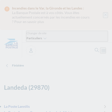
Incendies dans le Var, la Gironde et les Landes :
La Banque Postale est
à vos côtés. Vous êtes
actuellement concernés par les incendies en cours
?
Pour en savoir plus
Changer de site
Particuliers
Ouvrir 
Ouvri
Se connecter
Finistère
Landeda (29870)
La Poste Lannilis