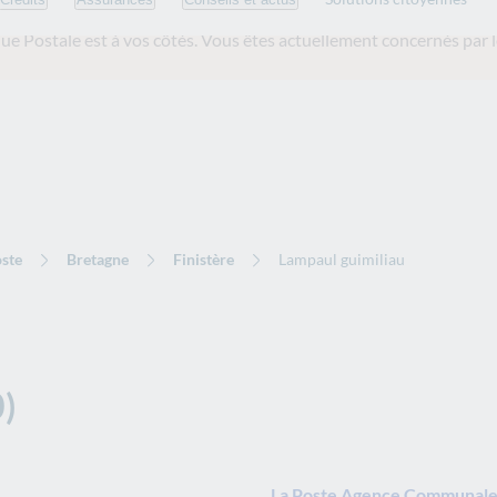
ue Postale est
à vos côtés. Vous êtes actuellement concernés par l
ste
Bretagne
Finistère
Lampaul guimiliau
)
La Poste Agence Communale 