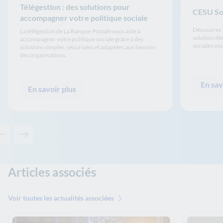
Télégestion : des solutions pour
CESU So
accompagner votre politique sociale
Découvrez l
La télégestion de La Banque Postale vous aide à
solution déd
accompagner votre politique sociale grâce à des
sociales pou
solutions simples, sécurisées et adaptées aux besoins
des organisations.
En sav
En savoir plus
Contenu précédent - Solutions associées
Contenu suivant - Solutions associées
Articles associés
Voir toutes les actualités associées