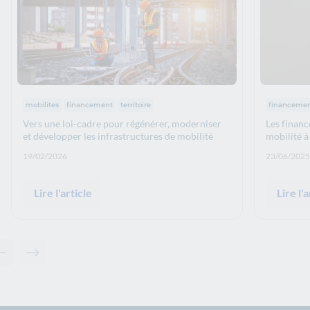
Thématiques :
Thématiq
mobilites
financement
territoire
financeme
Vers une loi-cadre pour régénérer, moderniser
Les financ
et développer les infrastructures de mobilité
mobilité à
Date de publication: :
Date de p
19/02/2026
23/06/2025
Lire l'article
Lire l'a
Contenu précédent - Articles associés
Contenu suivant - Articles associés