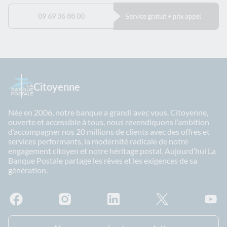
09 69 36 88 00
Service gratuit + prix appel
Citoyenne
Née en 2006, notre banque a grandi avec vous. Citoyenne,
ouverte et accessible à tous, nous revendiquons l’ambition
d’accompagner nos 20 millions de clients avec des offres et
services performants, la modernité radicale de notre
engagement citoyen et notre héritage postal. Aujourd’hui La
Banque Postale partage les rêves et les exigences de sa
génération.
Facebook - La Banque Postale
Instagram - La Banque Postale
Linkedin - La Banque Postale
X - La Banque Postal
YouTub