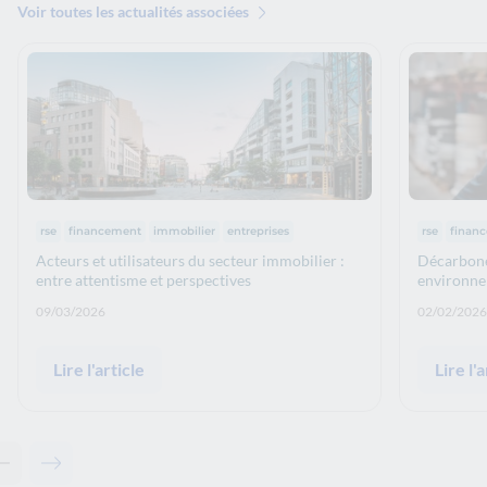
Voir toutes les actualités associées
Thématiques :
Thématiq
rse
financement
immobilier
entreprises
rse
finan
Acteurs et utilisateurs du secteur immobilier :
Décarboner
entre attentisme et perspectives
environne
Date de publication: :
Date de p
09/03/2026
02/02/2026
Lire l'article
Lire l'a
Contenu précédent - Articles associés
Contenu suivant - Articles associés