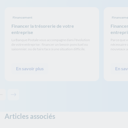
Financement
Financeme
Financer la trésorerie de votre
Financer
entreprise
entrepri
La Banque Postale vous accompagne dans l'évolution
Parce que vo
de votre entreprise : financer un besoin ponctuel ou
nécessaire 
saisonnier, ou de faire face à une situation difficile.
nouveaux ac
En savoir plus
En sav
Contenu précédent - Solutions associées
Contenu suivant - Solutions associées
Articles associés