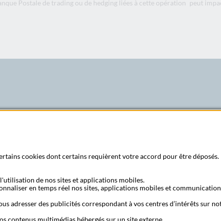
 Banque Postale de trading ou de hedging liées à cette opération peut impac
ne, ouverte et accessible à tous,
lions de clients avec des offres
re engagement citoyen et notre
 les rêves et les exigences de sa
 certains cookies dont certains requièrent votre accord pour être déposés. 
'utilisation de nos sites et applications mobiles.
sonnaliser en temps réel nos sites, applications mobiles et communication
Recherche bureau de poste
Nous contac
us adresser des publicités correspondant à vos centres d’intérêts sur not
os contenus multimédias hébergés sur un site externe.