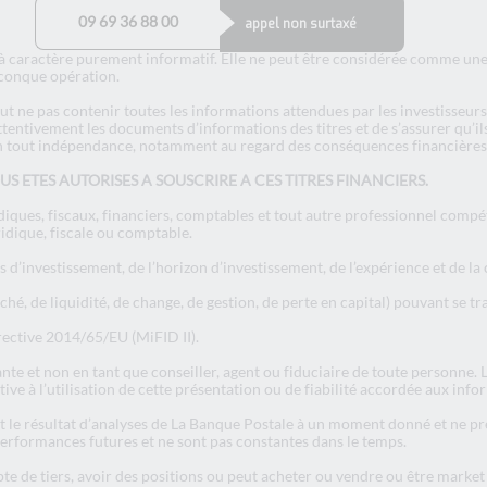
09 69 36 88 00
appel non surtaxé
 caractère purement informatif. Elle ne peut être considérée comme une s
elconque opération.
peut ne pas contenir toutes les informations attendues par les investisse
attentivement les documents d’informations des titres et de s’assurer qu’i
en tout indépendance, notamment au regard des conséquences financières, 
 ETES AUTORISES A SOUSCRIRE A CES TITRES FINANCIERS.
ridiques, fiscaux, financiers, comptables et tout autre professionnel compét
idique, fiscale ou comptable.
 d’investissement, de l’horizon d’investissement, de l’expérience et de la c
é, de liquidité, de change, de gestion, de perte en capital) pouvant se tr
irective 2014/65/EU (MiFID II).
nte et non en tant que conseiller, agent ou fiduciaire de toute personne.
ive à l’utilisation de cette présentation ou de fiabilité accordée aux info
le résultat d’analyses de La Banque Postale à un moment donné et ne préju
erformances futures et ne sont pas constantes dans le temps.
 de tiers, avoir des positions ou peut acheter ou vendre ou être market 