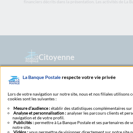
financiers décrits dans la présentation. Les activités de La
Citoyenne
Née en 2006, notre banque a grandi avec vous. Citoyen
La Banque Postale
respecte votre vie privée
nous revendiquons l’ambition d’accompagner nos 20 mil
et services performants, la modernité radicale de not
héritage postal. Aujourd’hui La Banque Postale partage
Lors de votre navigation sur notre site, nous et nos filiales utilisons
génération.
cookies sont les suivantes :
Mesure d’audience :
établir des statistiques complémentaires sur l
Analyse et personnalisation :
analyser les parcours clients et per
navigation et de votre profil.
Espace sourds et malentendants
Publicités :
permettre à La Banque Postale et ses partenaires de vo
notre site.
Vidéos :
vous permettre de visionner directement sur notre site n