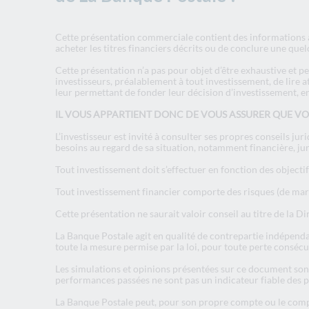
Cette présentation commerciale contient des informations à
acheter les titres financiers décrits ou de conclure une qu
Cette présentation n’a pas pour objet d’être exhaustive et 
investisseurs, préalablement à tout investissement, de lire 
leur permettant de fonder leur décision d’investissement, 
IL VOUS APPARTIENT DONC DE VOUS ASSURER QUE VOUS
L’investisseur est invité à consulter ses propres conseils ju
besoins au regard de sa situation, notamment financière, jur
Tout investissement doit s’effectuer en fonction des objectifs
Tout investissement financier comporte des risques (de march
Cette présentation ne saurait valoir conseil au titre de la D
La Banque Postale agit en qualité de contrepartie indépenda
toute la mesure permise par la loi, pour toute perte consécut
Les simulations et opinions présentées sur ce document sont 
performances passées ne sont pas un indicateur fiable des p
La Banque Postale peut, pour son propre compte ou le compte