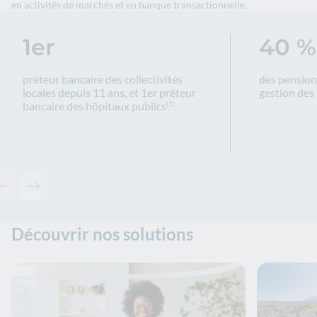
en activités de marchés et en banque transactionnelle.
1er
40 %
prêteur bancaire des collectivités
des pensions
locales depuis 11 ans, et 1er prêteur
gestion des 
bancaire des hôpitaux publics
.
(1)
Contenu précédent - keyfiguresgroup-ad8a5cc419
Contenu suivant - keyfiguresgroup-ad8a5cc419
Découvrir nos solutions