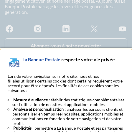
engagement citoyen et notre héritage postal. Aujourd’hui La
Banque Postale partage les rêves et les exigences de sa
génération.
Facebook - La Banque Postale
Instagram - La Banque Postale
Linkedin - La Banque Postale
X - La Banque Postal
YouTub
Abonnez-vous à notre newsletter
La Banque Postale
respecte votre vie privée
Espace sourds et
Recherche bureau de
malentendants
poste
Lors de votre navigation sur notre site, nous et nos
filiales utilisons certains cookies dont certains requièrent votre
accord pour être déposés. Les finalités de ces cookies sont les
suivantes :
Tarifs et conditions
Nous contacter
générales
Mesure d’audience :
établir des statistiques complémentaires
sur l'utilisation de nos sites et applications mobiles.
Analyse et personnalisation :
analyser les parcours clients et
personnaliser en temps réel nos sites, applications mobiles et
Mentions légales
CGU
Accessibilite
Données personnelles
Cookies
communications en fonction de votre navigation et de votre
BFI - Banque de Financement et d'Investissement
Transparence fiscale
profil.
Fonds de garantie des dépôts et de résolution
Publicités :
permettre à La Banque Postale et ses partenaires