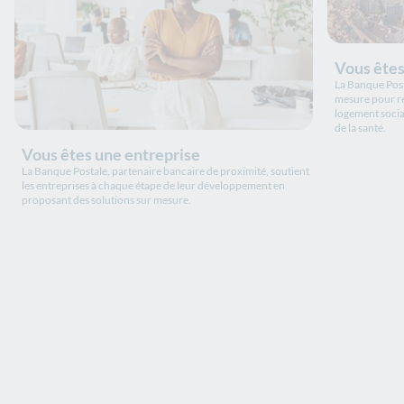
Vous êtes
La Banque Post
mesure pour ré
logement socia
de la santé.
Vous êtes une entreprise
La Banque Postale, partenaire bancaire de proximité, soutient
les entreprises à chaque étape de leur développement en
proposant des solutions sur mesure.