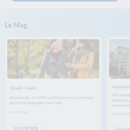
Le Mag
Thématiqu
Thématiques :
entreprises
fiscalite
emploi
100 ans ap
Domiserve : le CESU a initié un cercle vertueux
publiques 
qui porte largement ses fruits
incontour
Date de publication: :
22/07/2026
Date de p
21/07/2026
Lire l'article
Lire l'a