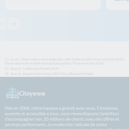
Contenu précédent - Le Mag
Contenu suivant - Le Mag
(1)
urces : Observatoire de la dette des collectivités locales Finance Active 2024,
Observatoire de la dette des hôpitaux publics Finance Active 2024.
(2)
Source : La Banque Postale 2024
(3)
Source : Rapport de mission 2025 de La Banque Postale.
Citoyenne
Née en 2006, notre banque a grandi avec vous. Citoyenne,
ouverte et accessible à tous, nous revendiquons l’ambition
d’accompagner nos 20 millions de clients avec des offres et
services performants, la modernité radicale de notre