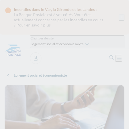
Incendies dans le Var, la Gironde et les Landes :
La Banque Postale est
à vos côtés. Vous êtes
actuellement concernés par les incendies en cours
?
Pour en savoir plus
Changer de site
Logement social et économie mixte
Ouvrir 
Ouvri
Se connecter
Logement social et économie mixte