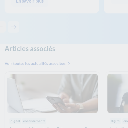
En savoir plus
Contenu précédent - Solutions associées
Contenu suivant - Solutions associées
Articles associés
Voir toutes les actualités associées
Thématiques :
Thématiq
digital
encaissements
digital
en