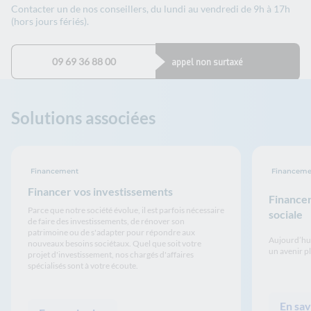
Contacter un de nos conseillers, du lundi au vendredi de 9h à 17h
(hors jours fériés).
09 69 36 88 00
appel non surtaxé
Solutions associées
Financement
Financeme
Financer vos investissements
Financer
Parce que notre société évolue, il est parfois nécessaire
sociale
de faire des investissements, de rénover son
patrimoine ou de s'adapter pour répondre aux
Aujourd’hui,
nouveaux besoins sociétaux. Quel que soit votre
un avenir p
projet d'investissement, nos chargés d'affaires
spécialisés sont à votre écoute.
En sav