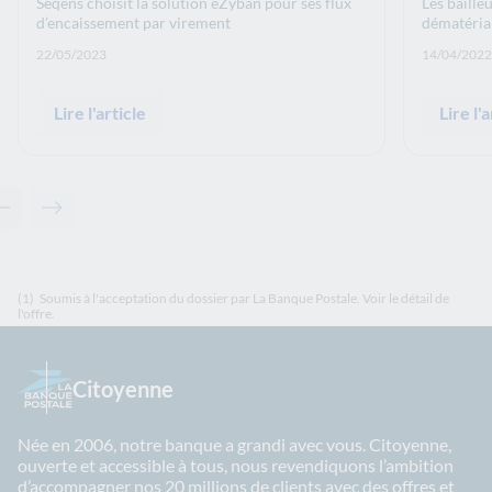
Seqens choisit la solution eZyban pour ses flux
Les baille
d’encaissement par virement
dématérial
Date de publication: :
Date de p
22/05/2023
14/04/2022
Lire l'article
Lire l'a
Contenu précédent - Articles associés
Contenu suivant - Articles associés
(1)
Soumis à l'acceptation du dossier par La Banque Postale. Voir le détail de
l'offre.
Citoyenne
Née en 2006, notre banque a grandi avec vous. Citoyenne,
ouverte et accessible à tous, nous revendiquons l’ambition
d’accompagner nos 20 millions de clients avec des offres et