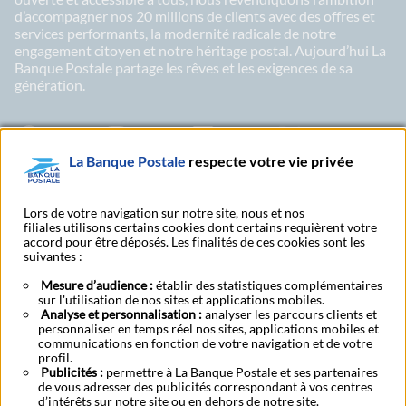
d’accompagner nos 20 millions de clients avec des offres et
services performants, la modernité radicale de notre
engagement citoyen et notre héritage postal. Aujourd’hui La
Banque Postale partage les rêves et les exigences de sa
génération.
Facebook - La Banque Postale
Instagram - La Banque Postale
Linkedin - La Banque Postale
X - La Banque Postal
YouTub
La Banque Postale
respecte votre vie privée
Abonnez-vous à notre newsletter
Lors de votre navigation sur notre site, nous et nos
filiales utilisons certains cookies dont certains requièrent votre
accord pour être déposés. Les finalités de ces cookies sont les
suivantes :
S'abonner à nos
Nous contacter
publications
Mesure d’audience :
établir des statistiques complémentaires
sur l'utilisation de nos sites et applications mobiles.
Analyse et personnalisation :
analyser les parcours clients et
personnaliser en temps réel nos sites, applications mobiles et
Tarifs et conditions générales
communications en fonction de votre navigation et de votre
profil.
Publicités :
permettre à La Banque Postale et ses partenaires
de vous adresser des publicités correspondant à vos centres
Mentions légales
CGU
Accessibilite
Données personnelles
Cookies
d’intérêts sur notre site ou en dehors de notre site.