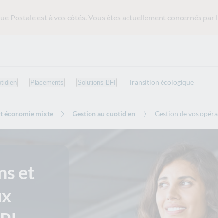
ue Postale est
à vos côtés. Vous êtes actuellement concernés par l
Transition écologique
tidien
Placements
Solutions BFI
et économie mixte
Gestion au quotidien
Gestion de vos opérat
ns et
ux