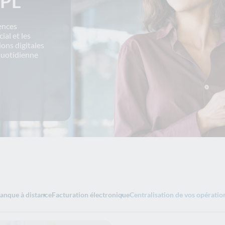
EPL
gences
ial et les
ions digitales
 quotidienne
anque à distance
Facturation électronique
Centralisation de vos opératio