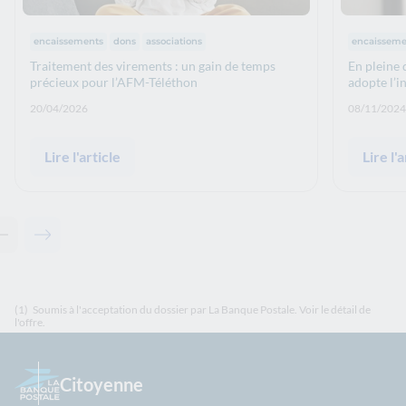
Thématiques :
Thématiq
encaissements
dons
associations
encaisseme
Traitement des virements : un gain de temps
En pleine 
précieux pour l’AFM-Téléthon
adopte l’i
Date de publication: :
Date de p
20/04/2026
08/11/2024
Lire l'article
Lire l'a
Contenu précédent - Articles associés
Contenu suivant - Articles associés
(1)
Soumis à l'acceptation du dossier par La Banque Postale. Voir le détail de
l'offre.
Citoyenne