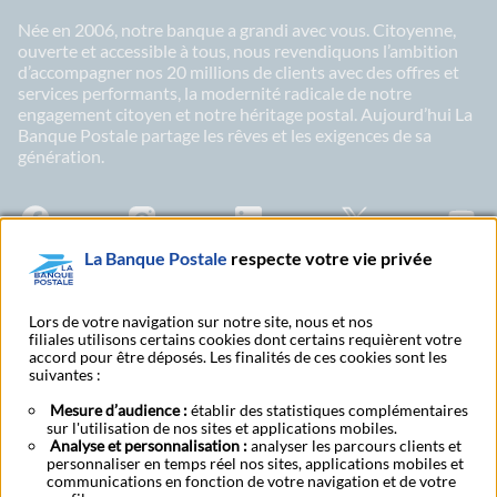
Née en 2006, notre banque a grandi avec vous. Citoyenne,
ouverte et accessible à tous, nous revendiquons l’ambition
d’accompagner nos 20 millions de clients avec des offres et
services performants, la modernité radicale de notre
engagement citoyen et notre héritage postal. Aujourd’hui La
Banque Postale partage les rêves et les exigences de sa
génération.
Facebook - La Banque Postale
Instagram - La Banque Postale
Linkedin - La Banque Postale
X - La Banque Postal
YouTub
La Banque Postale
respecte votre vie privée
Abonnez-vous à notre newsletter
Lors de votre navigation sur notre site, nous et nos
filiales utilisons certains cookies dont certains requièrent votre
accord pour être déposés. Les finalités de ces cookies sont les
suivantes :
S'abonner à nos
Nous contacter
publications
Mesure d’audience :
établir des statistiques complémentaires
sur l'utilisation de nos sites et applications mobiles.
Analyse et personnalisation :
analyser les parcours clients et
Tarifs et conditions
personnaliser en temps réel nos sites, applications mobiles et
Services digitaux
générales
communications en fonction de votre navigation et de votre