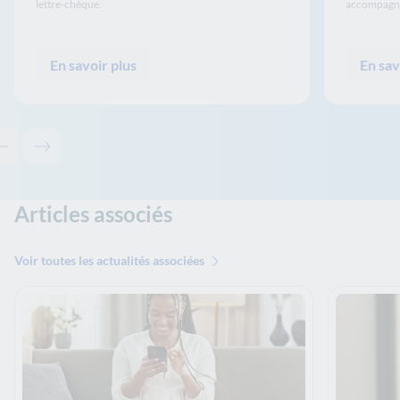
lettre-chèque.
accompagn
En savoir plus
En sav
Contenu précédent - Solutions associées
Contenu suivant - Solutions associées
Articles associés
Voir toutes les actualités associées