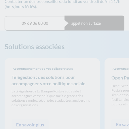
Contacter un de nos conseillers, du lundi au vendredi de 9h à 17h
(hors jours fériés).
09 69 36 88 00
appel non surtaxé
Solutions associées
Accompagnement de vos collaborateurs
Accompagne
Télégestion : des solutions pour
Open P
accompagner votre politique sociale
Découvrez 
Postale pou
La télégestion de La Banque Postale vous aide à
simple et s
accompagner votre politique sociale grâce à des
facilitant l
solutions simples, sécurisées et adaptées aux besoins
publics et 
des organisations.
En sav
En savoir plus