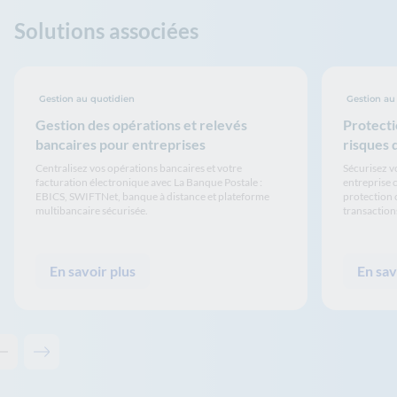
Solutions associées
Gestion au quotidien
Gestion au
Gestion des opérations et relevés
Protecti
bancaires pour entreprises
risques 
Centralisez vos opérations bancaires et votre
Sécurisez vo
facturation électronique avec La Banque Postale :
entreprise 
EBICS, SWIFTNet, banque à distance et plateforme
protection 
multibancaire sécurisée.
transaction
En savoir plus
En sav
Contenu précédent - Solutions associées
Contenu suivant - Solutions associées