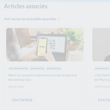
Articles associés
Voir toutes les actualités associées
Thématiques :
Thématiq
encaissements
paiements
entreprises
paiements
Wero ou quand le paiement se met au service
« Orchestr
des entreprises
de Marou
Date de publication: :
Date de p
18/05/2026
30/03/2026
Lire l'article
Lire l'a