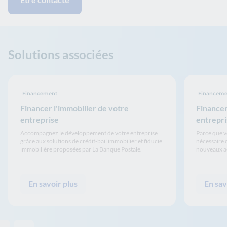
Solutions associées
Financement
Financeme
Financer l'immobilier de votre
Financer
entreprise
entrepri
Accompagnez le développement de votre entreprise
Parce que vo
grâce aux solutions de crédit-bail immobilier et fiducie
nécessaire 
immobilière proposées par La Banque Postale.
nouveaux ac
En savoir plus
En sav