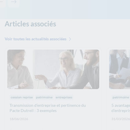
Contenu précédent - Solutions associées
Contenu suivant - Solutions associées
Articles associés
Voir toutes les actualités associées
Thématiques :
Thématiq
cession reprise
patrimoine
entreprises
patrimoine
Transmission d’entreprise et pertinence du
5 avantage
Pacte Dutreil : 3 exemples
d’entrepri
Date de publication: :
Date de p
18/06/2026
31/03/2026