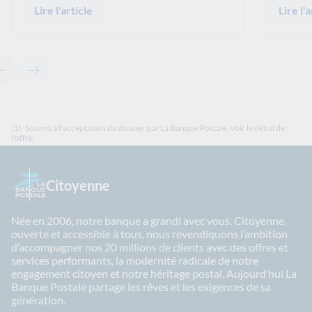
Lire l'article
Lire l'a
Contenu précédent - Articles associés
Contenu suivant - Articles associés
(1)
Soumis à l'acceptation du dossier par La Banque Postale. Voir le détail de
l'offre.
Citoyenne
Née en 2006, notre banque a grandi avec vous. Citoyenne,
ouverte et accessible à tous, nous revendiquons l’ambition
d’accompagner nos 20 millions de clients avec des offres et
services performants, la modernité radicale de notre
engagement citoyen et notre héritage postal. Aujourd’hui La
Banque Postale partage les rêves et les exigences de sa
génération.