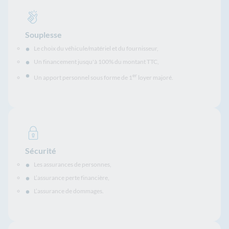
Souplesse
Le choix du véhicule/matériel et du fournisseur,
Un financement jusqu'à 100% du montant TTC,
er
Un apport personnel sous forme de 1
loyer majoré.
Sécurité
Les assurances de personnes,
L’assurance perte financière,
L’assurance de dommages.