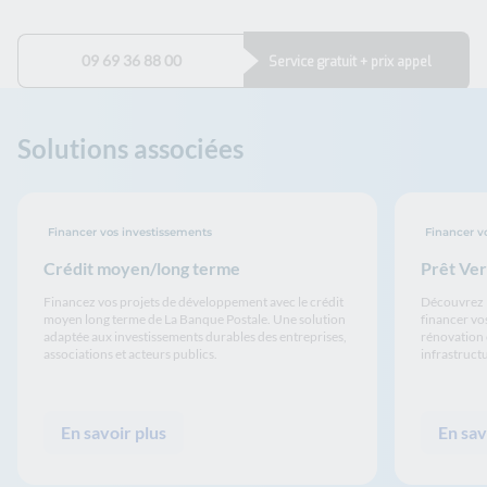
09 69 36 88 00
Service gratuit + prix appel
Solutions associées
Financer vos investissements
Financer vo
Crédit moyen/long terme
Prêt Ver
Financez vos projets de développement avec le crédit
Découvrez l
moyen long terme de La Banque Postale. Une solution
financer vos
adaptée aux investissements durables des entreprises,
rénovation 
associations et acteurs publics.
infrastruct
En savoir plus
En sav