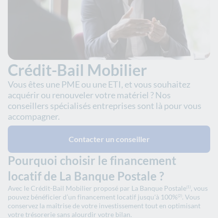
Crédit-Bail Mobilier
Vous êtes une PME ou une ETI, et vous souhaitez
acquérir ou renouveler votre matériel ? Nos
conseillers spécialisés entreprises sont là pour vous
accompagner.
Contacter un conseiller
Pourquoi choisir le financement
locatif de La Banque Postale ?
Avec le Crédit-Bail Mobilier proposé par La Banque Postale
, vous
(1)
pouvez bénéficier d’un financement locatif jusqu'à 100%
. Vous
(2)
conservez la maîtrise de votre investissement tout en optimisant
votre trésorerie sans alourdir votre bilan.