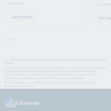
Date de publication: :
04/07/2025
Date de p
09/12/2024
Lire l'article
Lire l'a
Contenu précédent - À lire également
Contenu suivant - À lire également
(1)
Filiale spécialisée dans le financement aux personnes morales de La Banque
Postale.
(2)
Après étude et acceptation définitive de votre dossier par La Banque Postale
Leasing & Factoring filiale spécialisée dans le financement aux personnes
morales de La Banque Postale. Sous réserve d’éligibilité du matériel. Offre
réservée aux entreprises domiciliées en France métropolitaine.
(3)
Dans les limites et conditions de la Notice d’information des contrats
d’assurance concernés.
Citoyenne