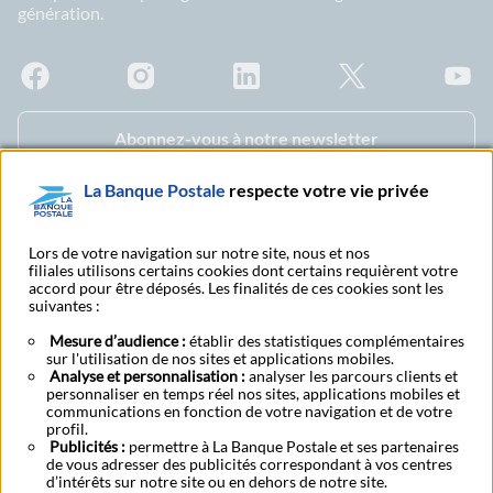
génération.
Facebook - La Banque Postale
Instagram - La Banque Postale
Linkedin - La Banque Postale
X - La Banque Postal
YouTub
Abonnez-vous à notre newsletter
La Banque Postale
respecte votre vie privée
Espace sourds et
Recherche bureau de
malentendants
poste
Lors de votre navigation sur notre site, nous et nos
filiales utilisons certains cookies dont certains requièrent votre
accord pour être déposés. Les finalités de ces cookies sont les
suivantes :
Tarifs et conditions
Nous contacter
générales
Mesure d’audience :
établir des statistiques complémentaires
sur l'utilisation de nos sites et applications mobiles.
Analyse et personnalisation :
analyser les parcours clients et
personnaliser en temps réel nos sites, applications mobiles et
Mentions légales
CGU
Accessibilite
Données personnelles
Cookies
communications en fonction de votre navigation et de votre
BFI - Banque de Financement et d'Investissement
Transparence fiscale
profil.
Publicités :
permettre à La Banque Postale et ses partenaires
Fonds de garantie des dépôts et de résolution
de vous adresser des publicités correspondant à vos centres
Comment vous connecter à vos comptes ?
Contacter un conseiller
d’intérêts sur notre site ou en dehors de notre site.