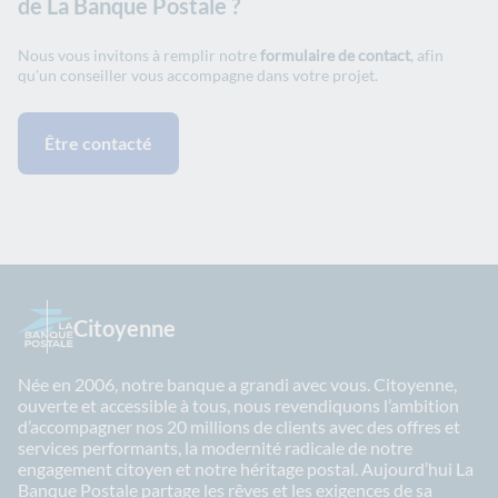
de La Banque Postale ?
Nous vous invitons à remplir notre
formulaire de contact
, afin
qu'un conseiller vous accompagne dans votre projet.
Être contacté
Citoyenne
Née en 2006, notre banque a grandi avec vous. Citoyenne,
ouverte et accessible à tous, nous revendiquons l’ambition
d’accompagner nos 20 millions de clients avec des offres et
services performants, la modernité radicale de notre
engagement citoyen et notre héritage postal. Aujourd’hui La
Banque Postale partage les rêves et les exigences de sa