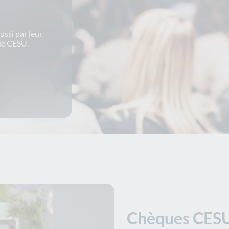
ussi par leur
ue CESU,
Chèques CES