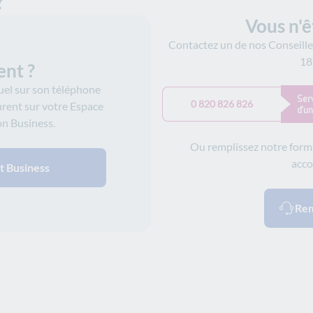
?
Vous n'ê
Contactez un de nos Conseille
18
ent ?
uel sur son téléphone
Serv
0 820 826 826
urent sur votre Espace
d'u
on Business.
Ou remplissez notre formu
acco
t Business
Rem