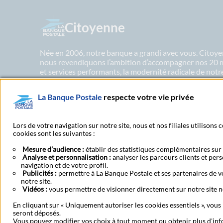
Citoyenne
Née en 2006, notre banque a grandi avec vous. Citoyen
nous revendiquons l’ambition d’accompagner nos 20 mil
et services performants, la modernité radicale de not
héritage postal. Aujourd’hui La Banque Postale partage
génération.
La Banque Postale
respecte votre vie privée
En savoir plus sur nos engagements
Lors de votre navigation sur notre site, nous et nos filiales utilisons
cookies sont les suivantes :
Mesure d’audience :
établir des statistiques complémentaires sur l
Analyse et personnalisation :
analyser les parcours clients et per
navigation et de votre profil.
Nous contacter
Publicités :
permettre à La Banque Postale et ses partenaires de vo
notre site.
Vidéos :
vous permettre de visionner directement sur notre site n
En cliquant sur « Uniquement autoriser les cookies essentiels », vous
Aide Espace Client Business
Données personnelles
Co
seront déposés.
Vous pouvez modifier vos choix à tout moment ou obtenir plus d'in
Ouvrir un compte auto-ent