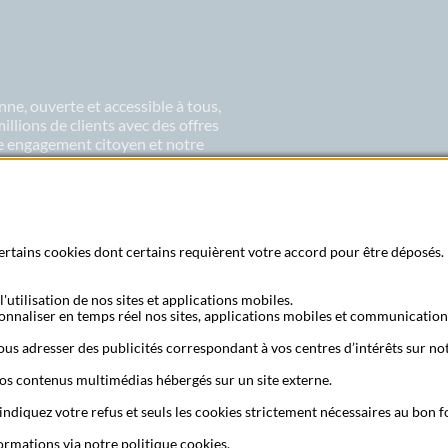
ne, ouverte et accessible à tous,
lions de clients avec des offres
re engagement citoyen et notre
 les rêves et les exigences de sa
 certains cookies dont certains requièrent votre accord pour être déposés. 
'utilisation de nos sites et applications mobiles.
sonnaliser en temps réel nos sites, applications mobiles et communication
Recherche bureau de poste
us adresser des publicités correspondant à vos centres d’intérêts sur not
os contenus multimédias hébergés sur un site externe.
 indiquez votre refus et seuls les cookies strictement nécessaires au bon
okies
Mentions légales
CGU
Transparence fiscale
Accessibilité
Tarifs et Co
formations via
notre politique cookies
.
repreneur
Réinitialisation de votre mot de passe
Résiliation Pro
Accessibil