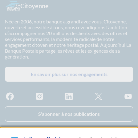
Citoyenne
Née en 2006, notre banque a grandi avec vous. Citoyenne,
ouverte et accessible à tous, nous revendiquons l’ambition
d’accompagner nos 20 millions de clients avec des offres et
services performants, la modernité radicale de notre
engagement citoyen et notre héritage postal. Aujourd’hui La
Banque Postale partage les rêves et les exigences de sa
génération.
En savoir plus sur nos engagements
Facebook - La Banque Postale
Instagram - La Banque Postale
Linkedin - La Banque Postale
X - La Banque Postal
YouTub
S'abonner à nos publications