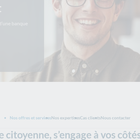
t
 d’une banque
Nos offres et services
Nos expertises
Cas clients
Nous contacter
 citoyenne, s’engage à vos côté