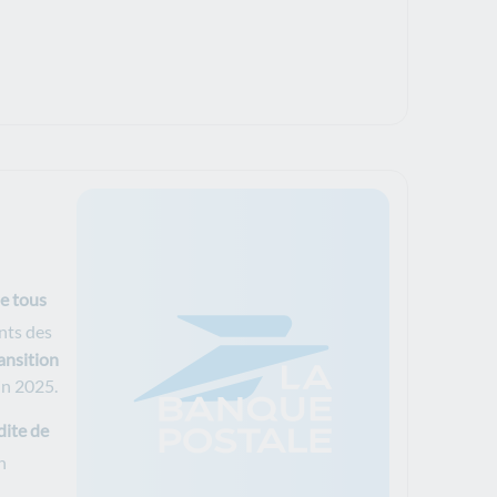
le tous
nts des
ansition
in 2025.
dite de
n