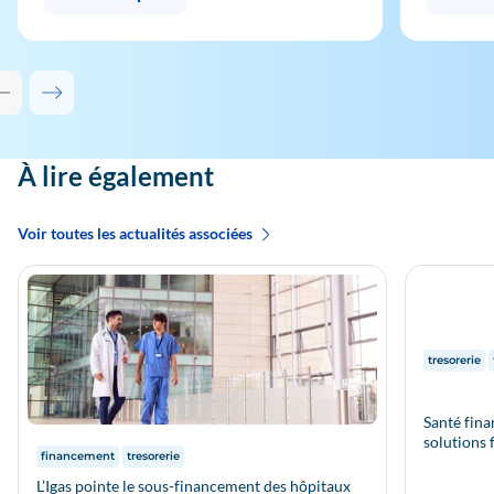
Contenu précédent - Solutions associées
Contenu suivant - Solutions associées
À lire également
Voir toutes les actualités associées
Thématiq
tresorerie
Santé fina
solutions 
Thématiques :
financement
tresorerie
L’Igas pointe le sous-financement des hôpitaux