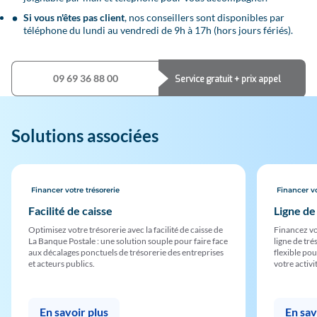
Si vous n'êtes pas client
, nos conseillers sont disponibles par
téléphone du lundi au vendredi de 9h à 17h (hors jours fériés).
09 69 36 88 00
Service gratuit + prix appel
Solutions associées
Financer votre trésorerie
Financer vo
Facilité de caisse
Ligne de
Optimisez votre trésorerie avec la facilité de caisse de
Financez vo
La Banque Postale : une solution souple pour faire face
ligne de tr
aux décalages ponctuels de trésorerie des entreprises
flexible po
et acteurs publics.
votre activi
En savoir plus
En sav