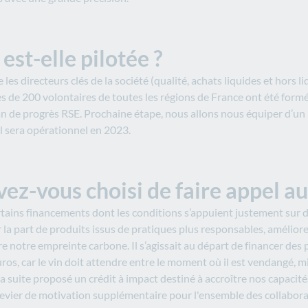
st-elle pilotée ?
s directeurs clés de la société (qualité, achats liquides et hors li
rès de 200 volontaires de toutes les régions de France ont été for
 de progrès RSE. Prochaine étape, nous allons nous équiper d’un lo
Il sera opérationnel en 2023.
ez-vous choisi de faire appel au
rtains financements dont les conditions s’appuient justement sur 
 la part de produits issus de pratiques plus responsables, améliore
 notre empreinte carbone. Il s’agissait au départ de financer des p
ros, car le vin doit attendre entre le moment où il est vendangé, m
 la suite proposé un crédit à impact destiné à accroître nos capacit
 levier de motivation supplémentaire pour l'ensemble des collabor