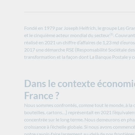
Fondé en 1979 par Joseph Helfrich, le groupe Les Gra
et le cinquième acteur mondial du secteur
. Couvrant 
(1)
réalisé en 2021 un chiffre d’affaires de 1,23 md d’euro
2017 une démarche RSE (Responsabilité Sociétale des E
transformation et la façon dont La Banque Postale y 
Dans le contexte économiqu
France ?
Nous sommes confrontés, comme tout le monde, à la cris
bouteilles, cartons…) représentait en 2021 l’équivalen
concentrée sur le long terme. Nous demeurons en phas
croissance à l’échelle globale. Si nous avons commenc
notre savoir-faire largement au-delà de nos frontières