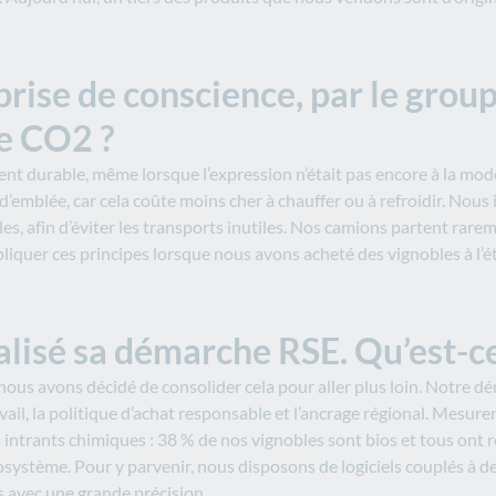
ise de conscience, par le group
e CO2 ?
 durable, même lorsque l’expression n’était pas encore à la mode
é d’emblée, car cela coûte moins cher à chauffer ou à refroidir. No
es, afin d’éviter les transports inutiles. Nos camions partent rarem
liquer ces principes lorsque nous avons acheté des vignobles à l’é
alisé sa démarche RSE. Qu’est-ce
 nous avons décidé de consolider cela pour aller plus loin. Notre déma
ail, la politique d’achat responsable et l’ancrage régional. Mesurer, 
s intrants chimiques : 38 % de nos vignobles sont bios et tous ont 
osystème. Pour y parvenir, nous disposons de logiciels couplés à d
s avec une grande précision.