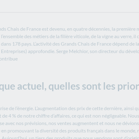
nds Chais de France est devenu, en quatre décennies, la première 
l’ensemble des métiers de la filière viticole, de la vigne au verre, 
s dans 178 pays. L’activité des Grands Chais de France dépend de la 
ntreprises) approfondie. Serge Melchior, son directeur du dévelop
contribue
e actuel, quelles sont les prio
e de l’énergie. L’augmentation des prix de cette dernière, ainsi q
t de 4 % de notre chiffre d’affaires, ce qui est non négligeable. 
e avec nos prévisions, nos ventes augmentent et nous ne dévions 
é en promouvant la diversité des produits français dans le monde,
. Aujourd’hui, un tiers des produits que nous vendons sont d’origi