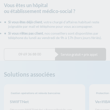
Vous êtes un hôpital
ou établissement médico-social ?
Si vous êtes déjà client
, votre chargé d'affaires habituel reste
joignable par mail et téléphone pour vous accompagner.
Si vous n'êtes pas client
, nos conseillers sont disponibles par
téléphone du lundi au vendredi de 9h à 17h (hors jours fériés).
09 69 36 88 00
Service gratuit + prix appel
Solutions associées
Gestion opérations et relevés bancaires
Protection 
SWIFTNet
VerifIB
Découvrez SWIFTNet de La Banque Postale, une
Découvrez 