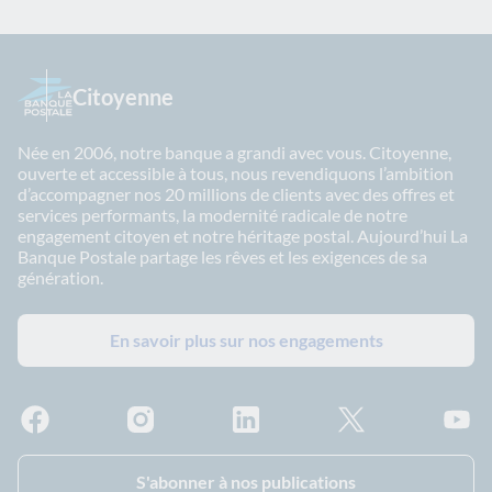
Citoyenne
Née en 2006, notre banque a grandi avec vous. Citoyenne,
ouverte et accessible à tous, nous revendiquons l’ambition
d’accompagner nos 20 millions de clients avec des offres et
services performants, la modernité radicale de notre
engagement citoyen et notre héritage postal. Aujourd’hui La
Banque Postale partage les rêves et les exigences de sa
génération.
En savoir plus sur nos engagements
Facebook - La Banque Postale
Instagram - La Banque Postale
Linkedin - La Banque Postale
X - La Banque Postal
YouTub
S'abonner à nos publications