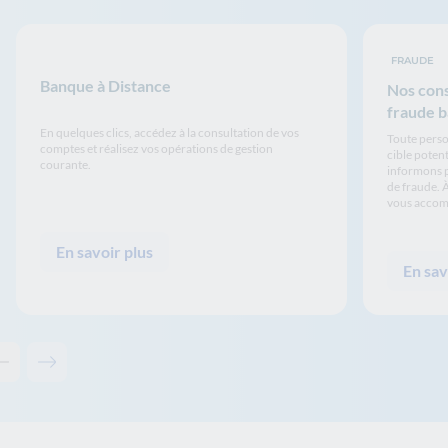
FRAUDE
Banque à Distance
Nos cons
fraude b
En quelques clics, accédez à la consultation de vos
Toute person
comptes et réalisez vos opérations de gestion
cible poten
courante.
informons p
de fraude. À
vous accomp
En savoir plus
En sav
Contenu précédent - Ceci pourrait aussi vous intéresser
Contenu suivant - Ceci pourrait aussi vous intéresser