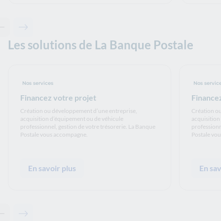
Contenu précédent - Articles associés
Contenu suivant - Articles associés
Les solutions de La Banque Postale
Nos services
Nos servic
Financez votre projet
Financez
Création ou développement d’une entreprise,
Création o
acquisition d’équipement ou de véhicule
acquisition
professionnel, gestion de votre trésorerie. La Banque
professionn
Postale vous accompagne.
Postale vo
En savoir plus
En sav
Contenu précédent - Les solutions de La Banque Postale
Contenu suivant - Les solutions de La Banque Postale