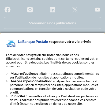
Facebook - La Banque Postale
Instagram - La Banque Postale
Linkedin - La Banque Postale
X - La Banque Postal
YouTub
S'abonner à nos publications
La Banque Postale
respecte votre vie privée
Recherche bureau de
Nous contacter
poste
Lors de votre navigation sur notre site, nous et nos
filiales utilisons certains cookies dont certains requièrent votre
Tarifs et Conditions Générales
accord pour être déposés. Les finalités de ces cookies sont les
suivantes :
Mesure d’audience :
établir des statistiques complémentaires
sur l'utilisation de nos sites et applications mobiles.
Aide Espace Client Business
Données personnelles
Cookies
Analyse et personnalisation :
analyser les parcours clients et
Mentions légales
CGU
Transparence fiscale
Accessibilité
personnaliser en temps réel nos sites, applications mobiles et
Tarifs et Conditions Générales
Réclamation des personnes morales
communications en fonction de votre navigation et de votre
Ouvrir un compte auto-entrepreneur
profil.
Publicités :
Réinitialisation de votre mot de passe
permettre à La Banque Postale et ses partenaires
Résiliation Pro
de vous adresser des publicités correspondant à vos centres
Accessibilité – Partiellement conforme
d’intérêts sur notre site ou en dehors de notre site.