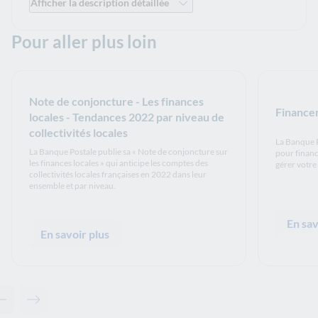
Afficher la description détaillée
Première page de l'étude DOB en instantané, outil d'aide à la prép
Pour aller plus loin
Note de conjoncture - Les finances
Finance
locales - Tendances 2022 par niveau de
collectivités locales
La Banque 
La Banque Postale publie sa « Note de conjoncture sur
pour financ
les finances locales » qui anticipe les comptes des
gérer votre
collectivités locales françaises en 2022 dans leur
ensemble et par niveau.
En sav
En savoir plus
Contenu précédent - Pour aller plus loin
Contenu suivant - Pour aller plus loin