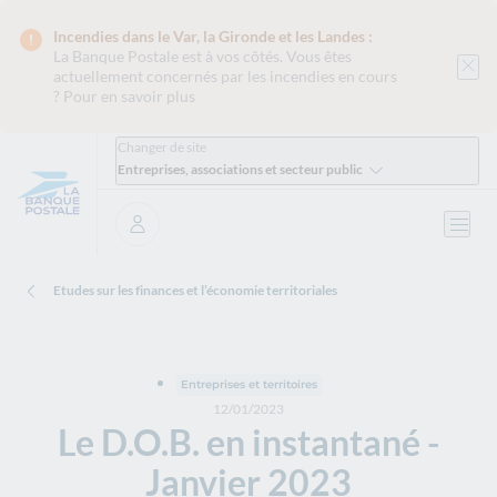
Incendies dans le Var, la Gironde et les Landes :
La Banque Postale est
à vos côtés. Vous êtes
actuellement concernés par les incendies en cours
?
Pour en savoir plus
Changer de site
Entreprises, associations et secteur public
Ouvri
Se connecter
Etudes sur les finances et l’économie territoriales
Entreprises et territoires
12/01/2023
Le D.O.B. en instantané -
Janvier 2023