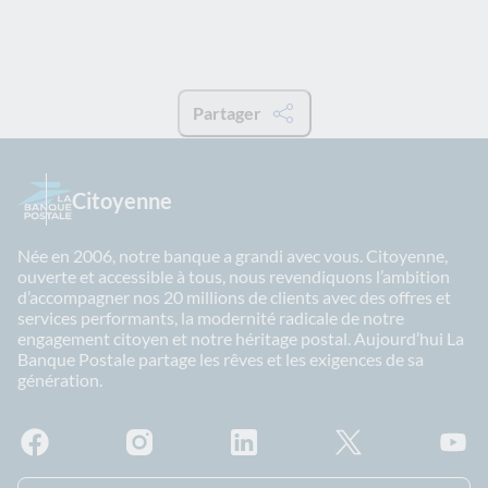
Partager
Citoyenne
Née en 2006, notre banque a grandi avec vous. Citoyenne,
ouverte et accessible à tous, nous revendiquons l’ambition
d’accompagner nos 20 millions de clients avec des offres et
services performants, la modernité radicale de notre
engagement citoyen et notre héritage postal. Aujourd’hui La
Banque Postale partage les rêves et les exigences de sa
génération.
Facebook - La Banque Postale
Instagram - La Banque Postale
Linkedin - La Banque Postale
X - La Banque Postal
YouTub