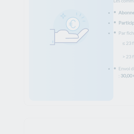
Les commis
Abonne
Partici
Par fich
≤ 23 fic
> 23 fic
Envoi d
:
30,00