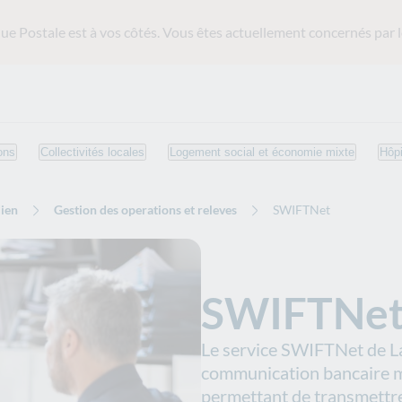
ue Postale est
à vos côtés. Vous êtes actuellement concernés par l
ons
Collectivités locales
Logement social et économie mixte
Hôpi
dien
Gestion des operations et releves
SWIFTNet
SWIFTNe
Le service SWIFTNet de La
communication bancaire m
permettant de transmettre