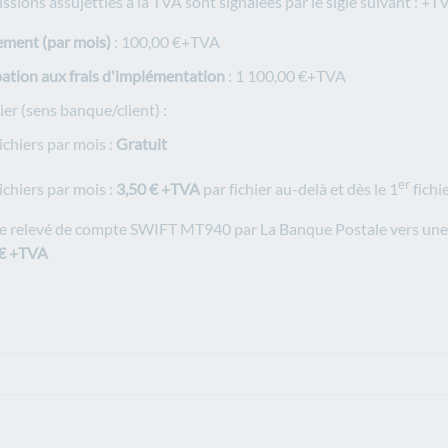
sions assujetties à la TVA sont signalées par le sigle suivant : +T
ment (par mois)
: 100,00 €+TVA
pation aux frais d'implémentation
: 1 100,00 €+TVA
ier (sens banque/client) :
hiers par mois :
Gratuit
er
hiers par mois :
3,50 € +TVA
par fichier au-delà et dès le 1
fichi
e relevé de compte SWIFT MT940 par La Banque Postale vers une 
 € +TVA