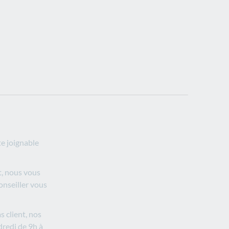
te joignable
t, nous vous
conseiller vous
s client, nos
dredi de 9h à