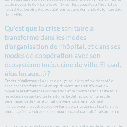
Cette nécessité de « faire le point » sur les capacités à l’hôpital au
regard des besoins des populations est une demande de longue date
de la FHF.
Qu’est que la crise sanitaire a
transformé dans les modes
d’organisation de l’hôpital, et dans ses
modes de coopération avec son
écosystème (médecine de ville, Ehpad,
élus locaux…) ?
Frédéric Valletoux
: La crise a obligé tout le système de santé à
accélérer très fortement et rapidement une transformation
majeure essentielle : la coopération et la coordination entre tous
les acteurs de santé d’un territoire. Le défi aujourd’hui est de
pérenniser cette transformation bénéfique, en modifiant
radicalement le cadre de ce système de santé qui peut parfois avoir
tendance à engendrer de la concurrence et conduit à raisonner en
silos.
S’il y a une leçon de la crise, c’est qu’une fois libérés de la contrainte