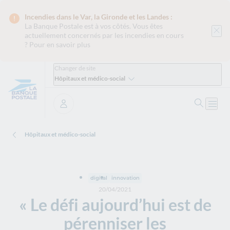
Incendies dans le Var, la Gironde et les Landes :
La Banque Postale est
à vos côtés. Vous êtes
actuellement concernés par les incendies en cours
?
Pour en savoir plus
Changer de site
Hôpitaux et médico-social
Ouvrir 
Ouvri
Se connecter
Hôpitaux et médico-social
digital
innovation
20/04/2021
« Le défi aujourd’hui est de
pérenniser les