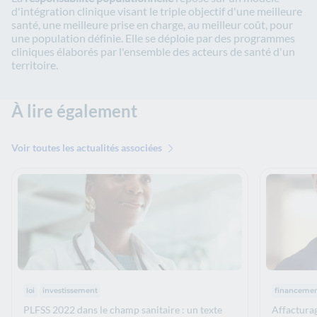
d'intégration clinique visant le triple objectif d'une meilleure
santé, une meilleure prise en charge, au meilleur coût, pour
une population définie. Elle se déploie par des programmes
cliniques élaborés par l'ensemble des acteurs de santé d'un
territoire.
À lire également
Voir toutes les actualités associées
Thématiques :
Thématiqu
loi
investissement
financeme
PLFSS 2022 dans le champ sanitaire : un texte
Affactura