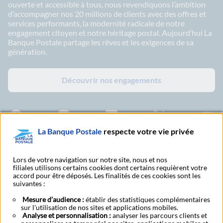
ouverte et accessible à tous, nous revendiquons l’ambition
d’accompagner nos 20 millions de clients avec des offres et
services performants, la modernité radicale de notre
engagement citoyen et notre héritage postal. Aujourd’hui La
Banque Postale partage les rêves et les exigences de sa
génération.
Découvrir nos engagements
Facebook - La Banque Postale
Instagram - La Banque Postale
Linkedin - La Banque Postale
X - La Banque Postal
YouTub
La Banque Postale
respecte votre vie privée
S'abonner à nos publications
Lors de votre navigation sur notre site, nous et nos
filiales utilisons certains cookies dont certains requièrent votre
accord pour être déposés. Les finalités de ces cookies sont les
suivantes :
Tarifs et conditions
Nous contacter
générales
Mesure d’audience :
établir des statistiques complémentaires
sur l'utilisation de nos sites et applications mobiles.
Analyse et personnalisation :
analyser les parcours clients et