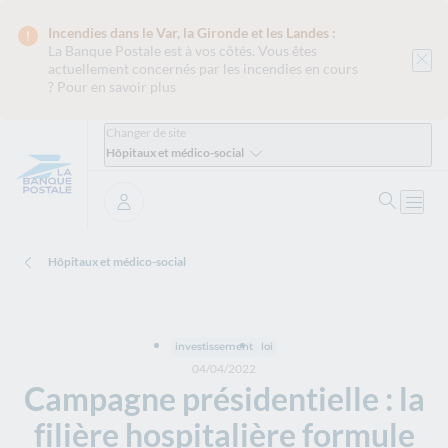
Incendies dans le Var, la Gironde et les Landes :
La Banque Postale est
à vos côtés. Vous êtes
actuellement concernés par les incendies en cours
?
Pour en savoir plus
Changer de site
Hôpitaux et médico-social
Ouvrir 
Ouvri
Se connecter
Hôpitaux et médico-social
investissement
loi
04/04/2022
Campagne présidentielle : la
filière hospitalière formule