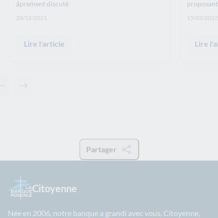
âprement discuté
proposant
Date de publication: :
Date de p
20/12/2021
15/02/2022
Lire l'article
Lire l'a
Contenu précédent - À lire également
Contenu suivant - À lire également
Partager
Citoyenne
Née en 2006, notre banque a grandi avec vous. Citoyenne,