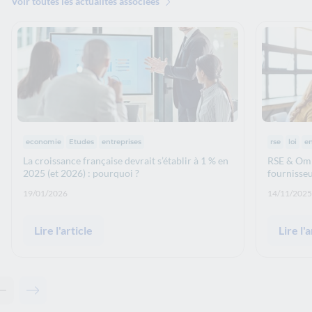
Voir toutes les actualités associées
Thématiques :
Thématiq
economie
Etudes
entreprises
rse
loi
en
La croissance française devrait s’établir à 1 % en
RSE & Omni
2025 (et 2026) : pourquoi ?
fournisseu
Date de publication: :
Date de p
19/01/2026
14/11/2025
Lire l'article
Lire l'a
Contenu précédent - Articles associés
Contenu suivant - Articles associés