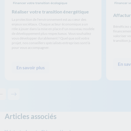
Financer votre transition écologique
Financer vo
Réaliser votre transition énergétique
Affactu
La protection de l'environnement est au cœur des
enjeux sociétaux. Chaque acteur économique a un
Bénéficiez 
rôle à jouer dans la mise en place d'un nouveau modèle
financeme
de développement plus respectueux. Vous souhaitez
valoriser v
vous développer durablement ? Quel que soit votre
transition j
projet, nos conseillers spécialisés entreprises sont là
pour vous accompagner.
En sav
En savoir plus
Contenu précédent - Solutions associées
Contenu suivant - Solutions associées
Articles associés