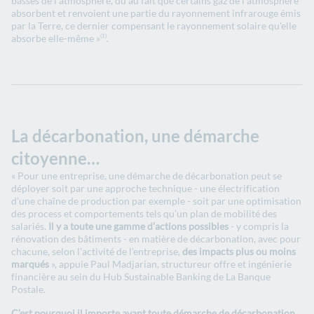
basses de l'atmosphère, dû au fait que certains gaz de l'atmosphère
absorbent et renvoient une partie du rayonnement infrarouge émis
par la Terre, ce dernier compensant le rayonnement solaire qu'elle
absorbe elle-même »
.
(1)
La décarbonation, une démarche
citoyenne…
« Pour une entreprise, une démarche de décarbonation peut se
déployer soit par une approche technique - une électrification
d’une chaîne de production par exemple - soit par une optimisation
des process et comportements tels qu’un plan de mobilité des
salariés.
Il y a toute une gamme d’actions possibles
- y compris la
rénovation des bâtiments - en matière de décarbonation, avec pour
chacune, selon l’activité de l’entreprise,
des impacts plus ou moins
marqués
», appuie Paul Madjarian, structureur offre et ingénierie
financière au sein du Hub Sustainable Banking de La Banque
Postale.
C’est pourquoi il importe avant toute démarche de décarbonation