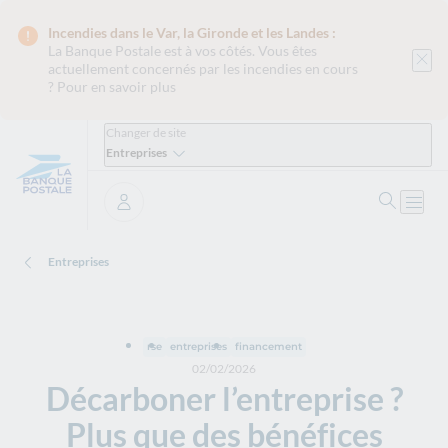
Incendies dans le Var, la Gironde et les Landes :
La Banque Postale est
à vos côtés. Vous êtes
actuellement concernés par les incendies en cours
?
Pour en savoir plus
Changer de site
Entreprises
Ouvrir 
Ouvri
Se connecter
Entreprises
rse
entreprises
financement
02/02/2026
Décarboner l’entreprise ?
Plus que des bénéfices