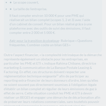
Le scope couvert,
La taille de l’entreprise.
Il faut compter environ 10 000 € pour une PME qui
réaliserait un bilan complet (scopes 1, 2 et 3) avec l’aide
d’un cabinet de conseil. Pour un bilan réalisé grâce à une
plateforme avec des outils de suivi des émissions, il faut
compter entre 2 000 et 5 000 €.
Agir pour la transition écologique
- Rubrique « Questions
fréquentes, Combien coûte un bilan GES »
Outre l’aspect financier, « la complexité intrinsèque de la démarche
représente également un obstacle pour les entreprises, en
particulier les PME et ETI », indique Rahima Chibane, directrice
marketing & communication de La Banque Postale Leasing &
Factoring. En effet, ces structures doivent respecter une
réglementation technique exigeante
afin de participer au
(2)
reporting extra-financier de leurs donneurs d’ordre, bien qu’elles
ne soient souvent pas directement soumises à l’obligation légale
d’établir un bilan complet et régulier de leurs émissions de gaz à
effet de serre. Cette situation conduit les PME et ETI à devoir
réaliser un BEGES et engager une démarche de décarbonation afin
de préserver leurs relations commerciales, sans toutefois pouvoir
pleinement s’approprier le processus, générant ainsi des