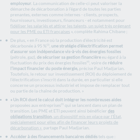
employeur
. La communication de celle-ci peut valoriser la
démarche de décarbonation à l’égard de toutes les parties
prenantes, externes comme internes - clients, prospects,
fournisseurs, investisseurs, financeurs - et notamment pour
fidéliser les salariés et attirer les talents, un sujet très prégnant
pour les PME ou ETI françaises
», complète Rahima Chibane ;
De plus, « en France où la production d’électricité est
décarbonée à 95 %
,
une stratégie d’électrification permet
(3)
d’assurer son indépendance vis-à-vis des énergies fossiles
(pétrole, gaz),
de sécuriser sa gestion financière
eu égard à la
fluctuation du prix des énergies fossiles
, voire de
réduire
(4)
l’impact financier du poste énergie,
précise Paul Madjarian.
Toutefois, le retour sur investissement (ROI) du déploiement de
l’électrification s’inscrit dans la durée, en particulier si elle
concerne un processus industriel et impose de remplacer tout
ou partie de la chaîne de production. »
« Un ROI dont le calcul doit intégrer
les nombreuses aides
proposées aux entreprises
qui se lancent dans un plan de
(5)
transition. Les PME et ETI peuvent ainsi bénéficier
des
obligations transition
, un dispositif mis en place par l’État,
spécialement pour elles
afin de financer
leurs projets de
décarbonation »
partage Paul Madjarian.
Accéder à des financements bancaires dédiés
tels que :