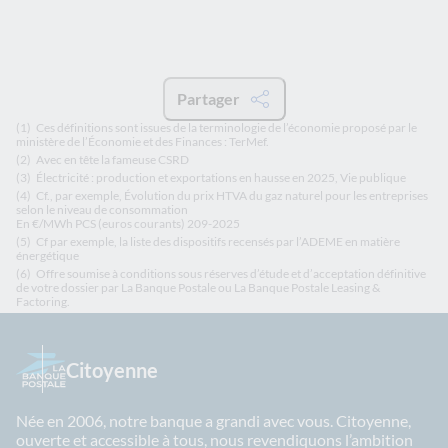
Partager
(1)
Ces définitions sont issues de la terminologie de l’économie proposé par le
ministère de l’Économie et des Finances : TerMef.
(2)
Avec en tête la fameuse CSRD
(3)
Électricité : production et exportations en hausse en 2025, Vie publique
(4)
Cf., par exemple,
Évolution du prix HTVA du gaz naturel pour les entreprises
selon le niveau de consommation
En €/MWh PCS (euros courants) 209-2025
(5)
Cf par exemple, la liste des dispositifs recensés par l’ADEME en matière
énergétique
(6)
Offre soumise à conditions sous réserves d’étude et d’acceptation définitive
de votre dossier par La Banque Postale ou La Banque Postale Leasing &
Factoring.
Citoyenne
Née en 2006, notre banque a grandi avec vous. Citoyenne,
ouverte et accessible à tous, nous revendiquons l’ambition