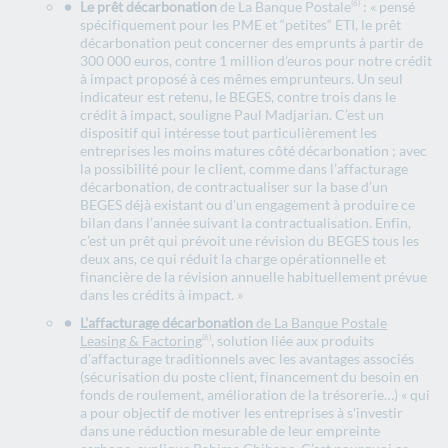
Le prêt décarbonation
de La Banque Postale
: « pensé
(6)
spécifiquement pour les PME et “petites“ ETI, le prêt
décarbonation peut concerner des emprunts à partir de
300 000 euros, contre 1 million d’euros pour notre crédit
à impact proposé à ces mêmes emprunteurs. Un seul
indicateur est retenu, le BEGES, contre trois dans le
crédit à impact, souligne Paul Madjarian. C’est un
dispositif qui intéresse tout particulièrement les
entreprises les moins matures côté décarbonation ; avec
la possibilité pour le client, comme dans l’affacturage
décarbonation, de contractualiser sur la base d’un
BEGES déjà existant ou d’un engagement à produire ce
bilan dans l’année suivant la contractualisation. Enfin,
c’est un prêt qui prévoit une révision du BEGES tous les
deux ans, ce qui réduit la charge opérationnelle et
financière de la révision annuelle habituellement prévue
dans les crédits à impact. »
L
'a
ffacturage décarbonation
de La Banque Postale
Leasing & Factoring
, solution liée aux produits
(6)
d'affacturage traditionnels avec les avantages associés
(sécurisation du poste client, financement du besoin en
fonds de roulement, amélioration de la trésorerie…) « qui
a pour objectif de motiver les entreprises à s'investir
dans une réduction mesurable de leur empreinte