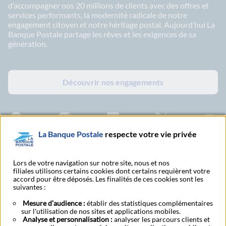
d’accompagner nos 20 millions de clients avec des offres et
services performants, la modernité radicale de notre
engagement citoyen et notre héritage postal. Aujourd’hui La
Banque Postale partage les rêves et les exigences de sa
génération.
Découvrir nos engagements
Facebook - La Banque Postale
Instagram - La Banque Postale
Linkedin - La Banque Postale
X - La Banque Postal
YouTub
La Banque Postale
respecte votre vie privée
Abonnez-vous à notre newsletter
Lors de votre navigation sur notre site, nous et nos
filiales utilisons certains cookies dont certains requièrent votre
accord pour être déposés. Les finalités de ces cookies sont les
suivantes :
Tarifs et conditions
Nous contacter
générales
Mesure d’audience :
établir des statistiques complémentaires
sur l'utilisation de nos sites et applications mobiles.
Analyse et personnalisation :
analyser les parcours clients et