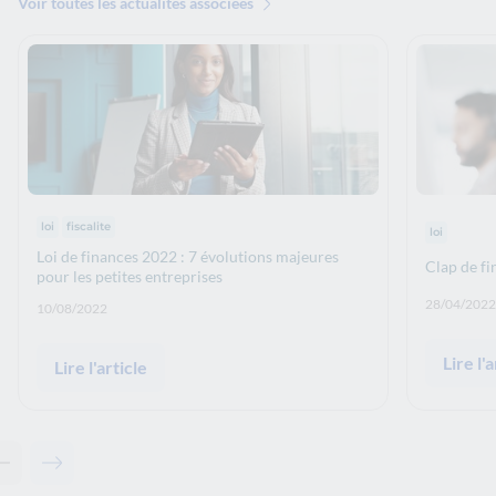
Voir toutes les actualités associées
Thématiques :
Thématiqu
loi
fiscalite
loi
Loi de finances 2022 : 7 évolutions majeures
Clap de fi
pour les petites entreprises
Date de p
28/04/2022
Date de publication: :
10/08/2022
Lire l'a
Lire l'article
Contenu précédent - Articles associés
Contenu suivant - Articles associés