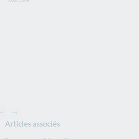
accompagner.
Contenu précédent - A découvrir....
Contenu suivant - A découvrir....
Articles associés