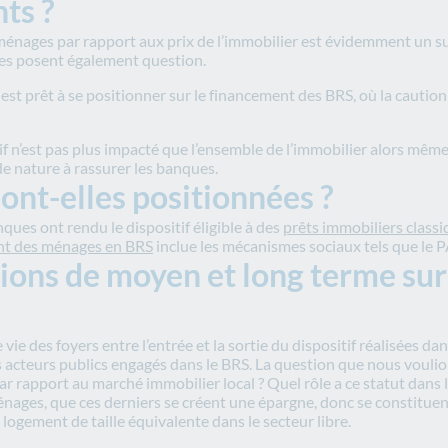
ts ?
ménages par rapport aux prix de l’immobilier est évidemment un s
ages posent également question.
est prêt à se positionner sur le financement des BRS, où la cautio
f n’est pas plus impacté que l’ensemble de l’immobilier alors même
 de nature à rassurer les banques.
nt-elles positionnées ?
es ont rendu le dispositif éligible à des
prêts immobiliers classiq
nt des ménages en BRS
inclue les mécanismes sociaux tels que le PA
ons de moyen et long terme sur 
vie des foyers entre l’entrée et la sortie du dispositif réalisées da
s acteurs publics engagés dans le BRS. La question que nous vouli
r rapport au marché immobilier local ? Quel rôle a ce statut dans 
ges, que ces derniers se créent une épargne, donc se constituent
logement de taille équivalente dans le secteur libre.