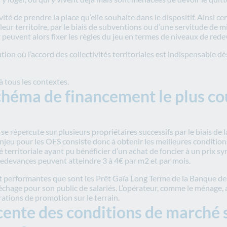
ité de prendre la place qu’elle souhaite dans le dispositif. Ainsi ce
eur territoire, par le biais de subventions ou d’une servitude de m
 et peuvent alors fixer les règles du jeu en termes de niveaux de rede
tion où l’accord des collectivités territoriales est indispensable d
 à tous les contextes.
schéma de financement le plus 
 se répercute sur plusieurs propriétaires successifs par le biais de 
enjeu pour les OFS consiste donc à obtenir les meilleures conditio
é territoriale ayant pu bénéficier d’un achat de foncier à un prix
 redevances peuvent atteindre 3 à 4€ par m2 et par mois.
t performantes que sont les Prêt Gaïa Long Terme de la Banque des 
hage pour son public de salariés. L’opérateur, comme le ménage, au
ations de promotion sur le terrain.
cente des conditions de marché 