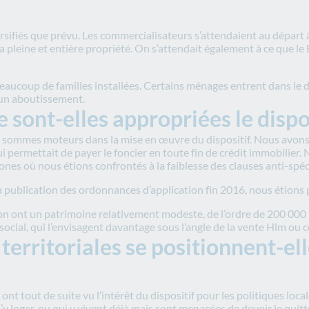
ersifiés que prévu. Les commercialisateurs s’attendaient au départ 
 pleine et entière propriété. On s’attendait également à ce que le
aucoup de familles installées. Certains ménages entrent dans le dis
 un aboutissement.
ont-elles appropriées le dispos
 sommes moteurs dans la mise en œuvre du dispositif. Nous avons t
qui permettait de payer le foncier en toute fin de crédit immobilie
ones où nous étions confrontés à la faiblesse des clauses anti-spéc
a publication des ordonnances d’application fin 2016, nous étions p
n ont un patrimoine relativement modeste, de l’ordre de 200 000 l
ocial, qui l’envisagent davantage sous l’angle de la vente Hlm ou
territoriales se positionnent-el
s ont tout de suite vu l’intérêt du dispositif pour les politiques loca
y loger, ou qui y vivent déjà mais sont menacées de devoir le quit