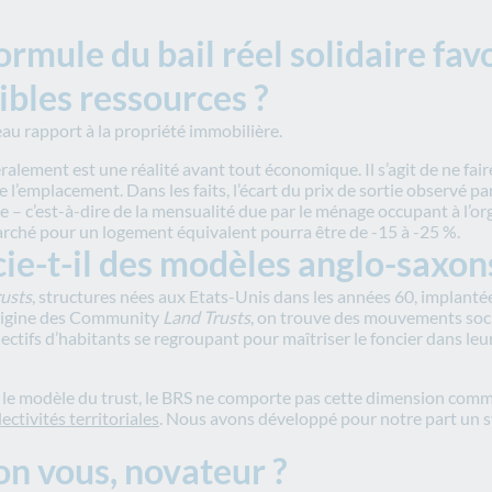
rmule du bail réel solidaire favo
ibles ressources ?
au rapport à la propriété immobilière.
ralement est une réalité avant tout économique. Il s’agit de ne fai
x de l’emplacement. Dans les faits, l’écart du prix de sortie observé 
 – c’est-à-dire de la mensualité due par le ménage occupant à l’org
 marché pour un logement équivalent pourra être de -15 à -25 %.
ie-t-il des modèles anglo-saxons 
usts
, structures nées aux Etats-Unis dans les années 60, implanté
’origine des Community
Land Trusts
, on trouve des mouvements socia
ectifs d’habitants se regroupant pour maîtriser le foncier dans leu
s le modèle du trust, le BRS ne comporte pas cette dimension commu
lectivités territoriales
. Nous avons développé pour notre part un st
lon vous, novateur ?