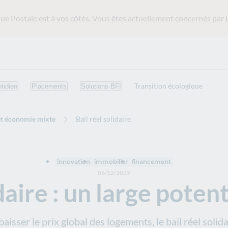
ue Postale est
à vos côtés. Vous êtes actuellement concernés par l
Transition écologique
tidien
Placements
Solutions BFI
et économie mixte
Bail réel solidaire
innovation
immobilier
financement
06/12/2022
idaire : un large poten
 baisser le prix global des logements, le bail réel so