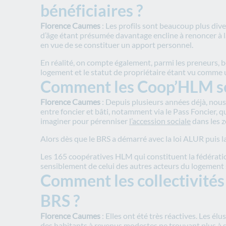
bénéficiaires ?
Florence Caumes
: Les profils sont beaucoup plus div
d’âge étant présumée davantage encline à renoncer à la
en vue de se constituer un apport personnel.
En réalité, on compte également, parmi les preneurs, be
logement et le statut de propriétaire étant vu comme
Comment les Coop’HLM se s
Florence Caumes
: Depuis plusieurs années déjà, nous
entre foncier et bâti, notamment via le Pass Foncier, 
imaginer pour pérenniser
l’accession sociale
dans les z
Alors dès que le BRS a démarré avec la loi ALUR puis l
Les 165 coopératives HLM qui constituent la fédératio
sensiblement de celui des autres acteurs du logement s
Comment les collectivités 
BRS ?
Florence Caumes
: Elles ont été très réactives. Les élu
des habitants à revenus modestes ne trouvant plus à s’