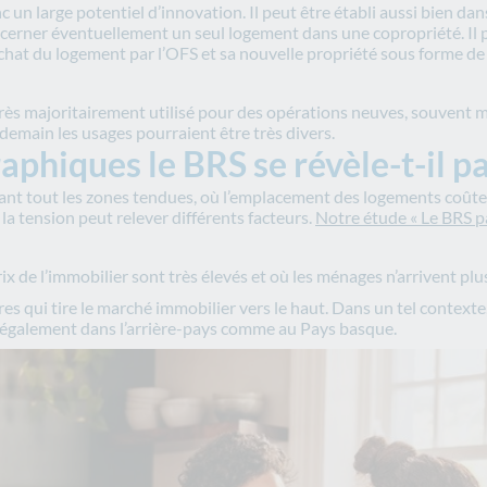
c un large potentiel d’innovation. Il peut être établi aussi bien da
cerner éventuellement un seul logement dans une copropriété. Il p
achat du logement par l’OFS et sa nouvelle propriété sous forme de
t très majoritairement utilisé pour des opérations neuves, souvent
 demain les usages pourraient être très divers.
phiques le BRS se révèle-t-il pa
vant tout les zones tendues, où l’emplacement des logements coûte t
la tension peut relever différents facteurs.
Notre étude « Le BRS pa
ix de l’immobilier sont très élevés et où les ménages n’arrivent plu
es qui tire le marché immobilier vers le haut. Dans un tel contexte
is également dans l’arrière-pays comme au Pays basque.