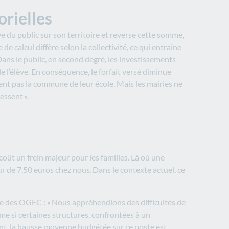
orielles
lève du public sur son territoire et reverse cette somme,
e calcul diffère selon la collectivité, ce qui entraine
 Dans le public, en second degré, les investissements
e l’élève. En conséquence, le forfait versé diminue
ent pas la commune de leur école. Mais les mairies ne
essent ».
 coût un frein majeur pour les familles. Là où une
ur de 7,50 euros chez nous. Dans le contexte actuel, ce
re des OGEC : « Nous appréhendions des difficultés de
ême si certaines structures, confrontées à un
ant, la hausse moyenne budgétée sur ce poste est