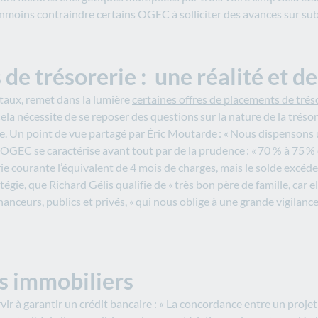
éanmoins contraindre certains OGEC à solliciter des avances sur su
e trésorerie : une réalité et d
 taux, remet dans la lumière
certaines offres de placements de trés
ela nécessite de se reposer des questions sur la nature de la tréso
e. Un point de vue partagé par Éric Moutarde : « Nous dispensons 
es OGEC se caractérise avant tout par de la prudence : « 70 % à 75
ie courante l’équivalent de 4 mois de charges, mais le solde excéde
gie, que Richard Gélis qualifie de « très bon père de famille, car el
inanceurs, publics et privés, « qui nous oblige à une grande vigilan
s immobiliers
vir à garantir un crédit bancaire : « La concordance entre un proje