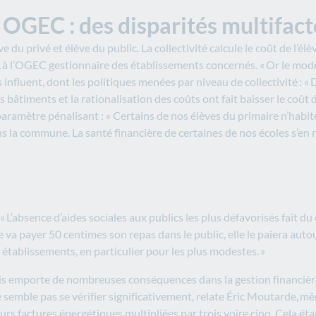
OGEC : des disparités multifact
ève du privé et élève du public. La collectivité calcule le coût de l’é
, à l’OGEC gestionnaire des établissements concernés. « Or le mode d
s influent, dont les politiques menées par niveau de collectivité : «
âtiments et la rationalisation des coûts ont fait baisser le coût d
aramètre pénalisant : « Certains de nos élèves du primaire n’habit
s la commune. La santé financière de certaines de nos écoles s’en r
« L’absence d’aides sociales aux publics les plus défavorisés fait du
e va payer 50 centimes son repas dans le public, elle le paiera auto
s établissements, en particulier pour les plus modestes. »
s mois emporte de nombreuses conséquences dans la gestion financiè
ne semble pas se vérifier significativement, relate Éric Moutarde, m
rs factures énergétiques multipliées par trois voire cinq. Cela ét