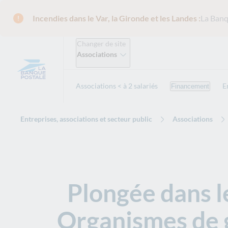
Incendies dans le Var, la Gironde et les Landes :
La Banq
Changer de site
Associations
Associations < à 2 salariés
E
Financement
Entreprises, associations et secteur public
Associations
Plongée dans l
Organismes de g