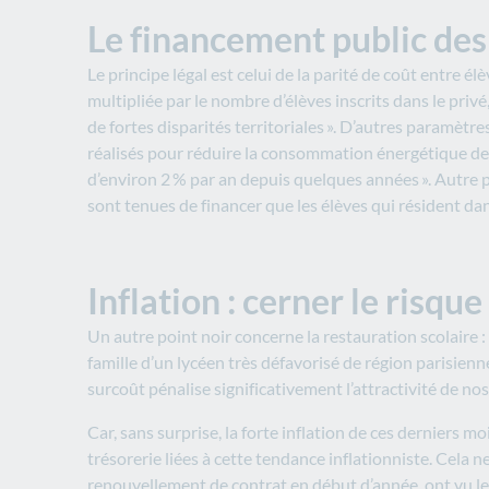
Le financement public des 
Le principe légal est celui de la parité de coût entre él
multipliée par le nombre d’élèves inscrits dans le privé
de fortes disparités territoriales ». D’autres paramètre
réalisés pour réduire la consommation énergétique des b
d’environ 2 % par an depuis quelques années ». Autre p
sont tenues de financer que les élèves qui résident dan
Inflation : cerner le risque
Un autre point noir concerne la restauration scolaire : 
famille d’un lycéen très défavorisé de région parisienn
surcoût pénalise significativement l’attractivité de no
Car, sans surprise, la forte inflation de ces dernier
trésorerie liées à cette tendance inflationniste. Cela 
renouvellement de contrat en début d’année, ont vu leu