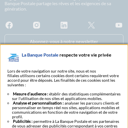
Banque Postale partage les rêves et les exigences de sa
génération.
Facebook - La Banque Postale
Instagram - La Banque Postale
Linkedin - La Banque Postale
X - La Banque Postal
YouTub
Abonnez-vous à notre newsletter
La Banque Postale
respecte votre vie privée
S'abonner à nos
Nous contacter
publications
Lors de votre navigation sur notre site, nous et nos
filiales utilisons certains cookies dont certains requièrent votre
accord pour être déposés. Les finalités de ces cookies sont les
suivantes :
Tarifs et conditions
Services digitaux
générales
Mesure d’audience :
établir des statistiques complémentaires
sur l'utilisation de nos sites et applications mobiles.
Analyse et personnalisation :
analyser les parcours clients et
personnaliser en temps réel nos sites, applications mobiles et
Mentions légales
CGU
Accessibilite
Données personnelles
Cookies
communications en fonction de votre navigation et de votre
BFI - Banque de Financement et d'Investissement
Transparence fiscale
profil.
Publicités :
permettre à La Banque Postale et ses partenaires
Fonds de garantie des dépôts et de résolution
de vous adresser des publicités correspondant à vos centres
Comment vous connecter à vos comptes ?
Contacter un conseiller