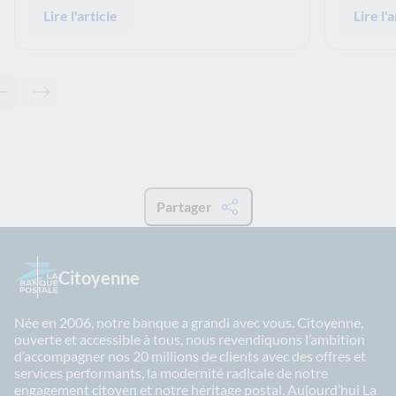
Lire l'article
Lire l'a
Contenu précédent - Articles associés
Contenu suivant - Articles associés
Partager
Citoyenne
Née en 2006, notre banque a grandi avec vous. Citoyenne,
ouverte et accessible à tous, nous revendiquons l’ambition
d’accompagner nos 20 millions de clients avec des offres et
services performants, la modernité radicale de notre
engagement citoyen et notre héritage postal. Aujourd’hui La