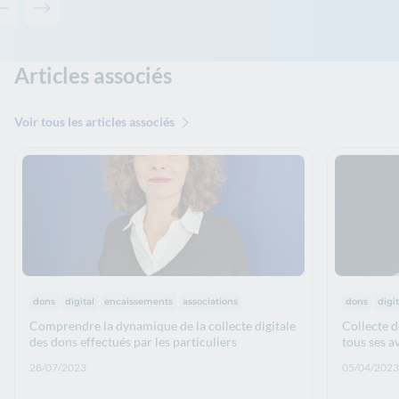
Contenu précédent - Les solutions de La Banque Postale
Contenu suivant - Les solutions de La Banque Postale
Articles associés
Voir tous les articles associés
Thématiques :
Thématiq
dons
digital
encaissements
associations
dons
digit
Comprendre la dynamique de la collecte digitale
Collecte d
des dons effectués par les particuliers
tous ses a
Date de publication: :
Date de p
28/07/2023
05/04/2023