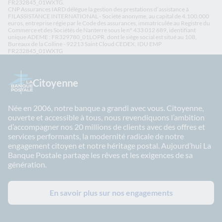
FR232845_01WXTG.
CNP Assurances IARD délègue la gestion des prestations d’assistance à
FILASSISTANCE INTERNATIONAL - Société anonyme, au capital de 4.100.000
euros, entreprise régie par le Code des assurances, immatriculée au Registre du
Commerce et des Sociétés de Nanterre sous le n° 433 012 689, identifiant
unique ADEME : FR329780_01LOPR, dont le siège social est situé au 108,
Bureaux de la Colline - 92213 Saint Cloud CEDEX. IDU EMP
FR232845_01WXTG
Citoyenne
Née en 2006, notre banque a grandi avec vous. Citoyenne,
ouverte et accessible à tous, nous revendiquons l’ambition
d’accompagner nos 20 millions de clients avec des offres et
services performants, la modernité radicale de notre
engagement citoyen et notre héritage postal. Aujourd’hui La
Banque Postale partage les rêves et les exigences de sa
génération.
En savoir plus sur nos engagements