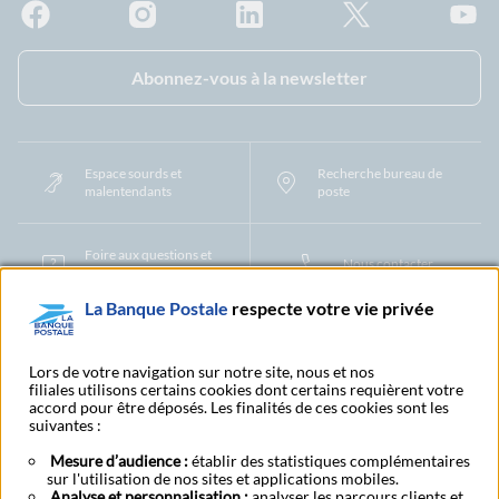
Facebook - La Banque Postale
Instagram - La Banque Postale
Linkedin - La Banque Postale
X - La Banque Postal
YouTub
Abonnez-vous à la newsletter
Espace sourds et
Recherche bureau de
malentendants
poste
Foire aux questions et
Nous contacter
centre d'aide
La Banque Postale
respecte votre vie privée
Mentions légales
Tarifs bancaires
Convention de compte
Protection des Données à Caractère Personnel
Filiales et partenaires
Lors de votre navigation sur notre site, nous et nos
filiales utilisons certains cookies dont certains requièrent votre
Cookies
Gestion des cookies
Actualiser vos informations
accord pour être déposés. Les finalités de ces cookies sont les
Contestation et réclamation
Coordonnées Centres Financiers
suivantes :
Recherche bureau de poste
Assistance technique
Alertes fraudes et points de vigilance
Actualités réglementaires
CGU
Mesure d’audience :
établir des statistiques complémentaires
sur l'utilisation de nos sites et applications mobiles.
Aide navigateur et systèmes d'exploitation
Analyse et personnalisation :
analyser les parcours clients et