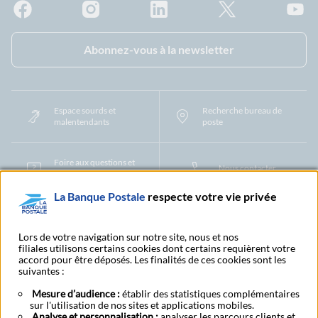
Facebook - La Banque Postale
Instagram - La Banque Postale
Linkedin - La Banque Postale
X - La Banque Postal
YouTub
Abonnez-vous à la newsletter
Espace sourds et
Recherche bureau de
malentendants
poste
Foire aux questions et
Nous contacter
centre d'aide
La Banque Postale
respecte votre vie privée
Mentions légales
Tarifs bancaires
Convention de compte
Protection des Données à Caractère Personnel
Filiales et partenaires
Lors de votre navigation sur notre site, nous et nos
filiales utilisons certains cookies dont certains requièrent votre
Cookies
Gestion des cookies
Actualiser vos informations
accord pour être déposés. Les finalités de ces cookies sont les
Contestation et réclamation
Coordonnées Centres Financiers
suivantes :
Recherche bureau de poste
Assistance technique
Alertes fraudes et points de vigilance
Actualités réglementaires
CGU
Mesure d’audience :
établir des statistiques complémentaires
sur l'utilisation de nos sites et applications mobiles.
Aide navigateur et systèmes d'exploitation
Analyse et personnalisation :
analyser les parcours clients et