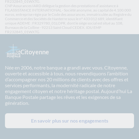
FR232845_01WXTG.
CNP Assurances IARD délègue la gestion des prestations d’assistance à
FILASSISTANCE INTERNATIONAL - Société anonyme, au capital de 4.100.000
euros, entreprise régie par le Code des assurances, immatriculée au Registre du
Commerce et des Sociétés de Nanterre sous le n° 433 012 689, identifiant
unique ADEME : FR329780_01LOPR, dont le siège social est situé au 108,
Bureaux de la Colline - 92213 Saint Cloud CEDEX. IDU EMP
FR232845_01WXTG
Citoyenne
Née en 2006, notre banque a grandi avec vous. Citoyenne,
ouverte et accessible à tous, nous revendiquons l’ambition
d’accompagner nos 20 millions de clients avec des offres et
services performants, la modernité radicale de notre
engagement citoyen et notre héritage postal. Aujourd’hui La
Banque Postale partage les rêves et les exigences de sa
génération.
En savoir plus sur nos engagements