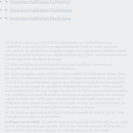
Assurance habitation La Réunion
Assurance habitation Guadeloupe
Assurance habitation Martinique
(1)
Tarif en vigueur au 01/01/2026 valable pour un contrat Assurance
Habitation, pour un locataire en appartement de 3 pièces, vivant seul sans
colocataires, en résidence principale à Angers (hors garanties complémentaires,
dont le vol) et qui opte pour un capital mobilier de 7 500 €, une franchise de 240
€ et sans garantie des objets précieux.
(2)
Dans les limites et conditions prévues aux Conditions Générales et
Particulières du contrat Assurance Habitation.
(3)
Tarifs en vigueur au 01/01/2026. Offre valable les 2 premières années (hors
garanties complémentaires, dont le vol) pour toute nouvelle souscription d’un
contrat Assurance Habitation auprès de La Banque Postale Assurances IARD et
sous réserve de remplir les conditions d’éligibilité de cette offre. Offre valable
exclusivement pour les assurés âgés de 18 à 29 ans inclus, qui souhaitent assurer
leur résidence principale de 2 pièces maximum et qui optent pour un niveau de
capital mobilier de 2 500 € pour une pièce vivant seuls sans colocataires, ou 5
000€ pour deux pièces vivant seuls, en couple, ou avec 1 colocataire maximum,
une franchise de 120 € et sans garantie des objets précieux.
(4)
Du lundi au vendredi de 8h30 à 19h00 et le samedi de 9h00 à 13h00. Coût
d’un appel local depuis un poste fixe.
CNP Assurances IARD
- Société Anonyme au capital de 146 952 480 euros. Siège
social : 4 Promenade Cœur de ville, 92130, Issy-les-Moulineaux. RCS Nanterre
493 253 652. Entreprise régie par le Code des assurances. IDU EMP